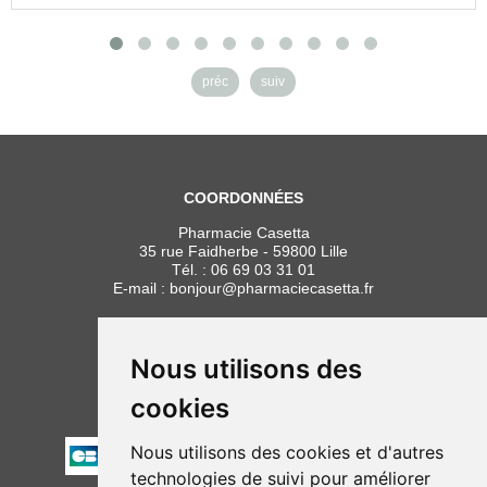
préc
suiv
COORDONNÉES
Pharmacie Casetta
35 rue Faidherbe - 59800 Lille
Tél. :
06 69 03 31 01
E-mail :
bonjour
@
pharmaciecasetta.fr
HORAIRES
Lundi au vendredi : 8h30 à 19h30
Nous utilisons des
Samedi : 9h00 à 19h30
cookies
PAIEMENT
Nous utilisons des cookies et d'autres
technologies de suivi pour améliorer