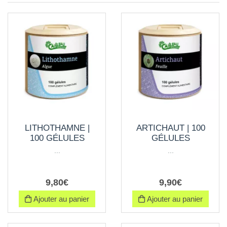
LITHOTHAMNE |
ARTICHAUT | 100
100 GÉLULES
GÉLULES
...
...
9
,
80
€
9
,
90
€
Ajouter au panier
Ajouter au panier