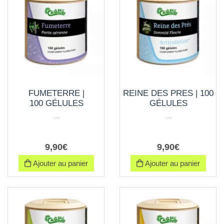
FUMETERRE |
REINE DES PRES | 100
100 GÉLULES
GÉLULES
...
...
9
,
90
€
9
,
90
€
Ajouter au panier
Ajouter au panier