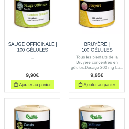
SAUGE OFFICINALE |
BRUYÈRE |
100 GÉLULES
100 GÉLULES
...
Tous les bienfaits de la
Bruyère concentrés en
gélules.Dosage 200 mg La...
9
,
90
€
9
,
95
€
Ajouter au panier
Ajouter au panier