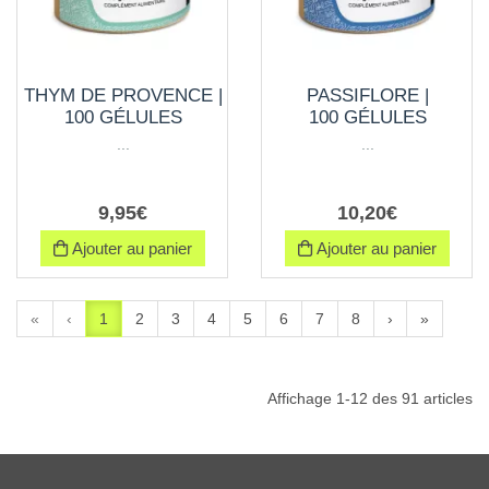
THYM DE PROVENCE |
PASSIFLORE |
100 GÉLULES
100 GÉLULES
...
...
9
,
95
€
10
,
20
€
Ajouter au panier
Ajouter au panier
«
‹
1
2
3
4
5
6
7
8
›
»
Affichage 1-12 des 91 articles