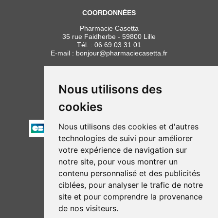
COORDONNÉES
Pharmacie Casetta
35 rue Faidherbe - 59800 Lille
Tél. :
06 69 03 31 01
E-mail :
bonjour
@
pharmaciecasetta.fr
HORAIRES
Lundi au vendredi : 8h30 à 19h30
Nous utilisons des
Samedi : 9h00 à 19h30
cookies
PAIEMENT
Nous utilisons des cookies et d'autres
technologies de suivi pour améliorer
votre expérience de navigation sur
NOUS SUIVRE
notre site, pour vous montrer un
contenu personnalisé et des publicités
ciblées, pour analyser le trafic de notre
site et pour comprendre la provenance
de nos visiteurs.