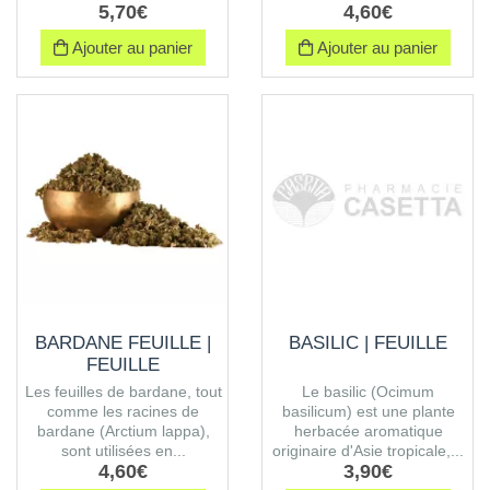
5
,
70
€
4
,
60
€
Ajouter au panier
Ajouter au panier
BARDANE FEUILLE |
BASILIC | FEUILLE
FEUILLE
Les feuilles de bardane, tout
Le basilic (Ocimum
comme les racines de
basilicum) est une plante
bardane (Arctium lappa),
herbacée aromatique
sont utilisées en...
originaire d'Asie tropicale,...
4
,
60
€
3
,
90
€