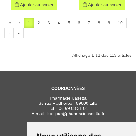
Ajouter au panier
Ajouter au panier
«
‹
1
2
3
4
5
6
7
8
9
10
›
»
Affichage 1-12 des 113 articles
COORDONNÉES
Pharmacie Casetta
35 rue Faidherbe - 59800 Lille
Tél. :
06 69 03 31 01
E-mail :
bonjour
@
pharmaciecasetta.fr
HORAIRES
Lundi au vendredi : 8h30 à 19h30