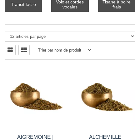
Voix et cordes
Tisane à boire
Transit facile
vocales
frais
AIGREMOINE |
ALCHEMILLE