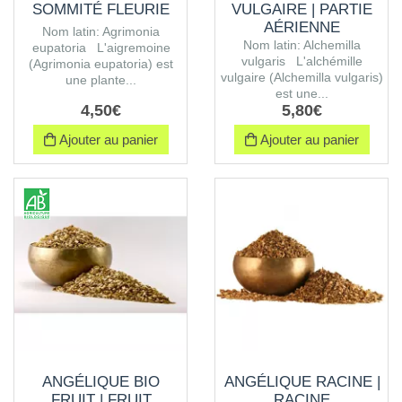
SOMMITÉ FLEURIE
VULGAIRE | PARTIE
AÉRIENNE
Nom latin: Agrimonia
Nom latin: Alchemilla
eupatoria L'aigremoine
vulgaris L'alchémille
(Agrimonia eupatoria) est
vulgaire (Alchemilla vulgaris)
une plante...
est une...
4
,
50
€
5
,
80
€
Ajouter au panier
Ajouter au panier
ANGÉLIQUE BIO
ANGÉLIQUE RACINE |
FRUIT | FRUIT
RACINE