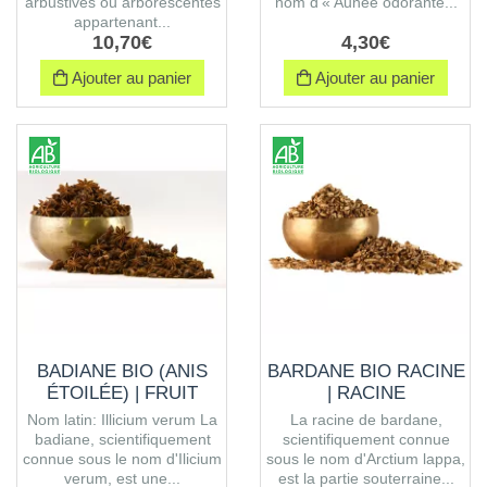
arbustives ou arborescentes
nom d'« Aunée odorante...
appartenant...
10
,
70
€
4
,
30
€
Ajouter au panier
Ajouter au panier
BADIANE BIO (ANIS
BARDANE BIO RACINE
ÉTOILÉE) | FRUIT
| RACINE
Nom latin: Illicium verum La
La racine de bardane,
badiane, scientifiquement
scientifiquement connue
connue sous le nom d'Ilicium
sous le nom d'Arctium lappa,
verum, est une...
est la partie souterraine...