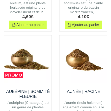
anisum) est une plante
scolymus) est une plante
herbacée originaire du
originaire du bassin
Moyen-Orient et de la...
méditerranéen,...
4
,
60
€
4
,
10
€
Ajouter au panier
Ajouter au panier
PROMO
AUBÉPINE | SOMMITÉ
AUNÉE | RACINE
FLEURIE
L'aubépine (Crataegus) est
L'aunée (Inula helenium),
un genre de plantes
également connue sous le