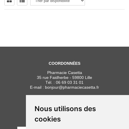
COORDONNÉES
Pharmacie Casetta
35 rue Faidherbe - 59800 Lille
Tél. :
06 69 03 31 01
E-mail :
bonjour
@
pharmaciecasetta.fr
HORAIRES
Lundi au vendredi : 8h30 à 19h30
Nous utilisons des
Samedi : 9h00 à 19h30
cookies
PAIEMENT