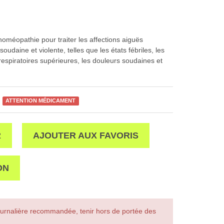
homéopathie pour traiter les affections aiguës
oudaine et violente, telles que les états fébriles, les
respiratoires supérieures, les douleurs soudaines et
ATTENTION MÉDICAMENT
R
AJOUTER AUX FAVORIS
ON
urnalière recommandée, tenir hors de portée des