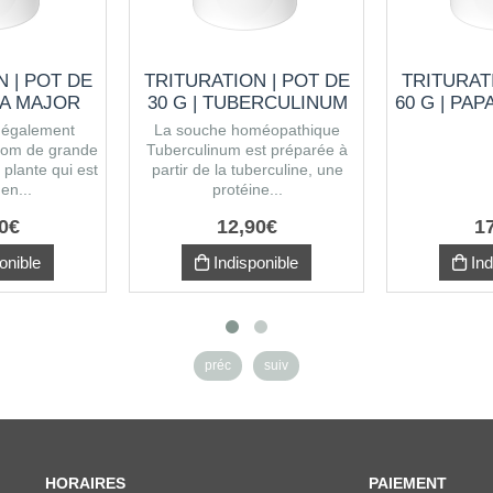
 | POT DE
TRITURATION | POT DE
TRITURAT
PA MAJOR
30 G | TUBERCULINUM
60 G | PA
 également
La souche homéopathique
nom de grande
Tuberculinum est préparée à
 plante qui est
partir de la tuberculine, une
 en...
protéine...
0
€
12
,
90
€
1
onible
Indisponible
Ind
préc
suiv
HORAIRES
PAIEMENT