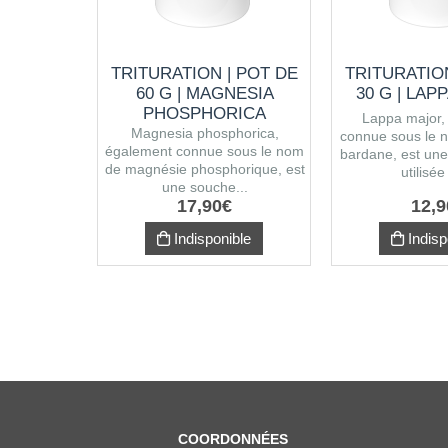
TRITURATION | POT DE
TRITURATION
60 G | MAGNESIA
30 G | LAP
PHOSPHORICA
Lappa major,
Magnesia phosphorica,
connue sous le 
également connue sous le nom
bardane, est une
de magnésie phosphorique, est
utilisée
une souche...
17
,
90
€
12
,
9
Indisponible
Indisp
COORDONNÉES