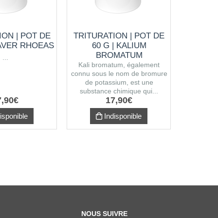
ION | POT DE
TRITURATION | POT DE
TRITUR
PAVER RHOEAS
60 G | KALIUM
60 
BROMATUM
A
...
Kali bromatum, également
La souc
connu sous le nom de bromure
Rusc
de potassium, est une
communém
substance chimique qui...
nom de f
7
,
90
€
17
,
90
€
isponible
Indisponible
NOUS SUIVRE