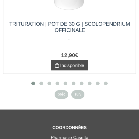
TRITURATION | POT DE 30 G | SCOLOPENDRIUM
OFFICINALE
...
12
,
90
€
Indisponible
préc
suiv
COORDONNÉES
Pharmacie Casetta