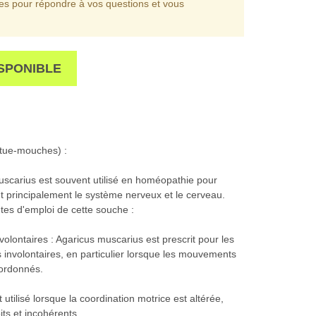
les pour répondre à vos questions et vous
SPONIBLE
 tue-mouches) :
muscarius est souvent utilisé en homéopathie pour
ent principalement le système nerveux et le cerveau.
tes d'emploi de cette souche :
ontaires : Agaricus muscarius est prescrit pour les
involontaires, en particulier lorsque les mouvements
sordonnés.
 utilisé lorsque la coordination motrice est altérée,
ts et incohérents.