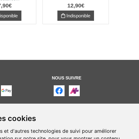
7
,
90
€
12
,
90
€
isponible
Indisponible
NOUS SUIVRE
es cookies
s et d'autres technologies de suivi pour améliorer
ation sur notre site, pour vous montrer un contenu