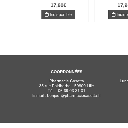
17
,
90
€
17
,
9
Indisponible
Indisp
COORDONNÉES
Pharmacie Casetta
Lund
35 rue Faidherbe - 59800 Lille
Tél. :
06 69 03 31 01
E-mail :
bonjour
@
pharmaciecasetta.fr