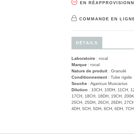
EN RÉAPPROVISION
COMMANDE EN LIGNE
DÉTAILS
Laboratoire
:
rocal
Marque
: rocal
Nature de produit
: Granulé
Conditionnement
: Tube rigide
Souche
: Agaricus Muscarius
Dilution
: 10CH, 10DH, 11CH, 1
17CH, 18CH, 18DH, 19CH, 200K
25CH, 25DH, 26CH, 26DH, 27CH
4DH, 5CH, 5DH, 6CH, 6DH, 7CH