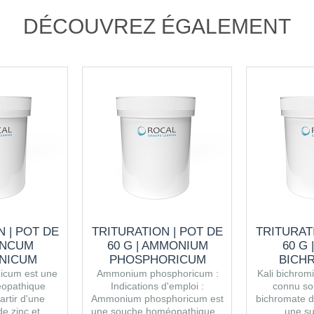
DÉCOUVREZ ÉGALEMENT
 | POT DE
TRITURATION | POT DE
TRITURAT
ZINCUM
60 G | AMMONIUM
60 G 
ANICUM
PHOSPHORICUM
BICH
nicum est une
Ammonium phosphoricum :
Kali bichro
opathique
Indications d'emploi :
connu so
artir d'une
Ammonium phosphoricum est
bichromate d
 zinc et...
une souche homéopathique...
une su