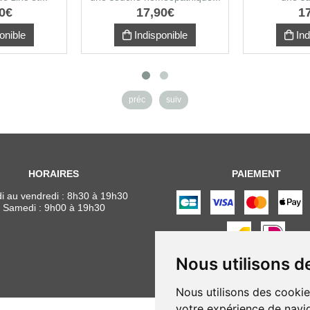
0
€
17
,
90
€
1
onible
Indisponible
Ind
préc
suiv
HORAIRES
PAIEMENT
i au vendredi : 8h30 à 19h30
Samedi : 9h00 à 19h30
Nous utilisons d
Nous utilisons des cookie
votre expérience de navig