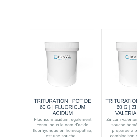
TRITURATION | POT DE
TRITURATION
60 G | FLUORICUM
60 G | 
ACIDUM
VALERI
Fluoricum acidum, également
Zincum valeria
connu sous le nom d'acide
souche homé
fluorhydrique en homéopathie,
préparée à p
est une souche...
combinaison de