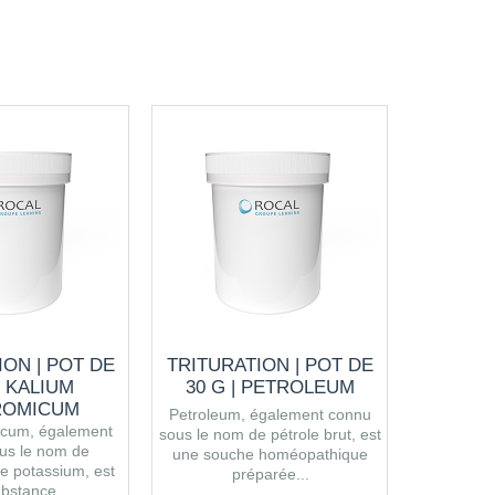
ION | POT DE
TRITURATION | POT DE
TRITUR
| KALIUM
30 G | PETROLEUM
60
ROMICUM
MENIN
Petroleum, également connu
micum, également
sous le nom de pétrole brut, est
us le nom de
une souche homéopathique
e potassium, est
préparée...
bstance...