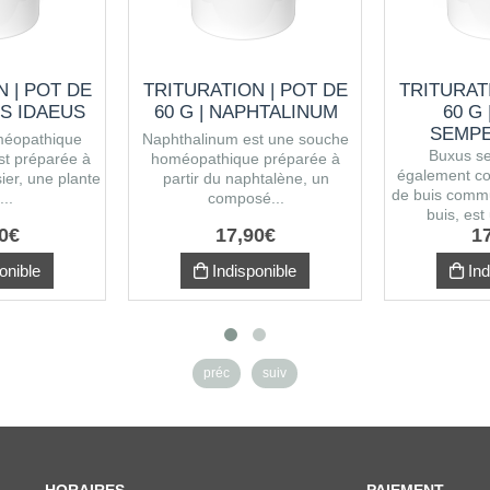
 | POT DE
TRITURATION | POT DE
TRITURAT
US IDAEUS
60 G | NAPHTALINUM
60 G
SEMPE
méopathique
Naphthalinum est une souche
Buxus se
st préparée à
homéopathique préparée à
également co
ier, une plante
partir du naphtalène, un
de buis comm
...
composé...
buis, est
0
€
17
,
90
€
1
onible
Indisponible
Ind
préc
suiv