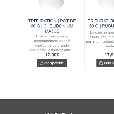
TRITURATION | POT DE
TRITURATION
60 G | CHELIDONIUM
60 G | RUB
MAJUS
La souche ho
Chelidonium majus,
Rubus idaeus e
communément appelé
partir du frambois
chélidoine ou grande
de la
chélidoine, est une plante...
17
,
90
€
17
,
9
Indisponible
Indisp