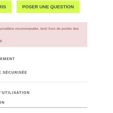
RIS
POSER UNE QUESTION
urnalière recommandée, tenir hors de portée des
le
NEMENT
 SÉCURISÉE
'UTILISATION
ON