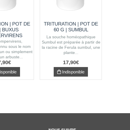
ION | POT DE
TRITURATION | POT DE
TRITUR
 | BUXUS
60 G | SUMBUL
30 G
RVIRENS
La souche homéopathique
Kreosotu
mpervirens,
Sumbul est préparée à partir de
sous le 
nnu sous le nom
la racine de Ferula sumbul, une
bois,
un ou simplement
plante...
hom
 un arbuste...
7
,
90
€
17
,
90
€
isponible
Indisponible