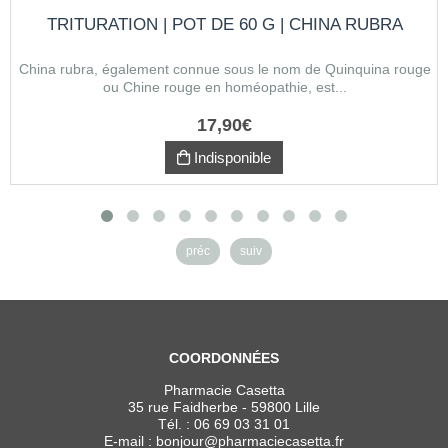
TRITURATION | POT DE 60 G | CHINA RUBRA
China rubra, également connue sous le nom de Quinquina rouge
ou Chine rouge en homéopathie, est...
17
,
90
€
Indisponible
préc
suiv
COORDONNÉES
Pharmacie Casetta
35 rue Faidherbe - 59800 Lille
Tél. :
06 69 03 31 01
E-mail :
bonjour
@
pharmaciecasetta.fr