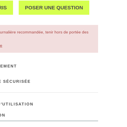
RIS
POSER UNE QUESTION
urnalière recommandée, tenir hors de portée des
le
NEMENT
 SÉCURISÉE
'UTILISATION
ON