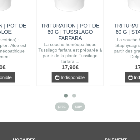
 | POT DE
TRITURATION | POT DE
TRITURAT
 ALOE
60 G | TUSSILAGO
60 G | S
FARFARA
cotrina) :
La souche 
La souche homéopathique
loi : Aloe est
Staphysagri
Tussilago farfara est préparée à
méopathique
partir des gr
partir de la plante Tussilago
ment...
Delp
farfara,...
0
€
17
,
90
€
1
onible
Indisponible
Ind
préc
suiv