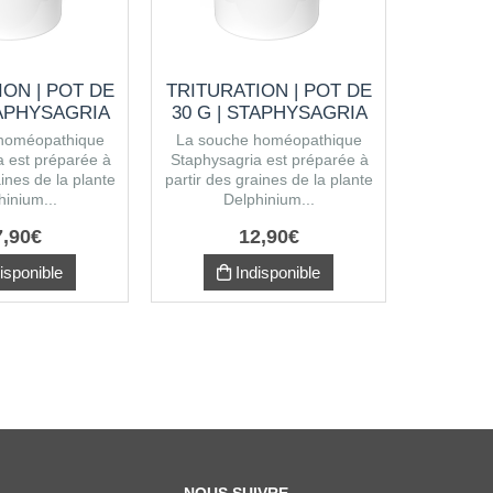
ION | POT DE
TRITURATION | POT DE
TRITUR
TAPHYSAGRIA
30 G | STAPHYSAGRIA
60 G | 
homéopathique
La souche homéopathique
a est préparée à
Staphysagria est préparée à
aines de la plante
partir des graines de la plante
hinium...
Delphinium...
7
,
90
€
12
,
90
€
isponible
Indisponible