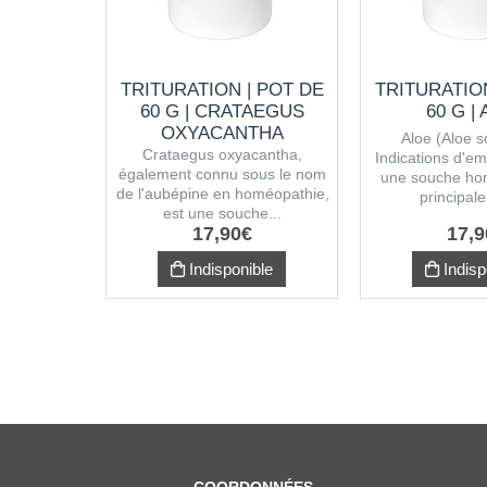
TRITURATION | POT DE
TRITURATION
60 G | CRATAEGUS
60 G |
OXYACANTHA
Aloe (Aloe so
Crataegus oxyacantha,
Indications d'emp
également connu sous le nom
une souche ho
de l'aubépine en homéopathie,
principale
est une souche...
17
,
90
€
17
,
9
Indisponible
Indisp