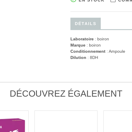
EN STOCK
COMM
DÉTAILS
Laboratoire
:
boiron
Marque
: boiron
Conditionnement
: Ampoule
Dilution
: 8DH
DÉCOUVREZ ÉGALEMENT