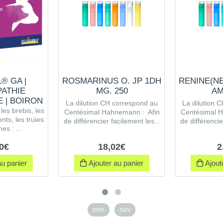
® GA |
ROSMARINUS O. JP 1DH
RENINE(N
ATHIE
MG. 250
AM
E | BOIRON
La dilution CH correspond au
La dilution 
les brebis, les
Centésimal Hahnemann : Afin
Centésimal H
nts, les truies
de différencier facilement les...
de différencie
nes : ...
0
€
18
,
02
€
2
u panier
Ajouter au panier
Ajoute
préc
suiv