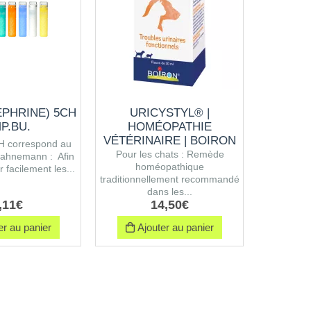
EPHRINE) 5CH
URICYSTYL® |
RIBES 
P.BU.
HOMÉOPATHIE
VÉTÉRINAIRE | BOIRON
CH correspond au
La diluti
Pour les chats : Remède
ahnemann : Afin
Centésima
homéopathique
r facilement les...
de différen
traditionnellement recommandé
dans les...
,
11
€
14
,
50
€
r au panier
Ajouter au panier
Ajo