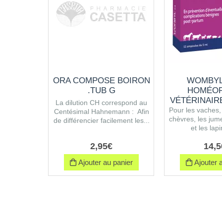
ORA COMPOSE BOIRON
WOMBYL
.TUB G
HOMÉOP
VÉTÉRINAIR
La dilution CH correspond au
Pour les vaches, 
Centésimal Hahnemann : Afin
chèvres, les jume
de différencier facilement les...
et les lapi
2
,
95
€
14
,
5
Ajouter au panier
Ajouter a