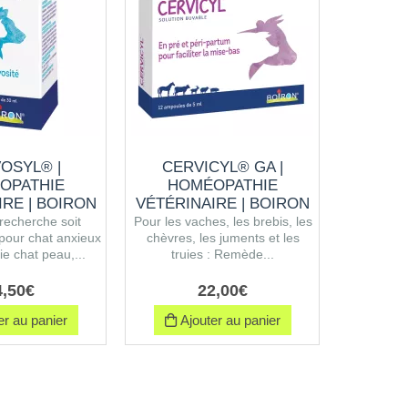
OSYL® |
CERVICYL® GA |
R
OPATHIE
HOMÉOPATHIE
HO
IRE | BOIRON
VÉTÉRINAIRE | BOIRON
VÉTÉRI
recherche soit
Pour les vaches, les brebis, les
Pour le
pour chat anxieux
chèvres, les juments et les
ho
e chat peau,...
truies : Remède...
traditionn
4
,
50
€
22
,
00
€
r au panier
Ajouter au panier
Ajo