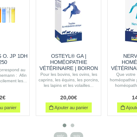
 O. JP 1DH
OSTEYL® GA |
NERV
250
HOMÉOPATHIE
HOMÉ
VÉTÉRINAIRE | BOIRON
VÉTÉRINA
correspond au
Pour les bovins, les ovins, les
Que votre 
nemann : Afin
caprins, les équins, les porcins,
homéopathie 
cilement les...
les lapins et les volailles...
homéopathi
2
€
20
,
00
€
1
u panier
Ajouter au panier
Ajoute
préc
suiv