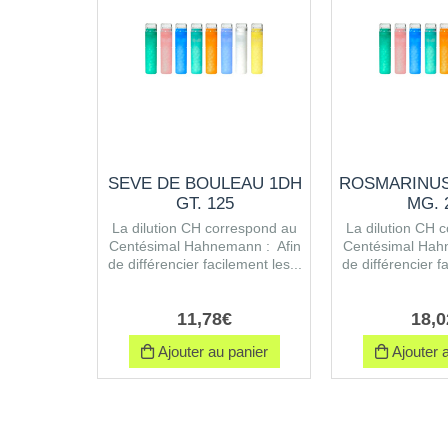
SEVE DE BOULEAU 1DH
ROSMARINUS
GT. 125
MG. 
La dilution CH correspond au
La dilution CH 
Centésimal Hahnemann : Afin
Centésimal Hah
de différencier facilement les...
de différencier fa
11
,
78
€
18
,
0
Ajouter au panier
Ajouter a