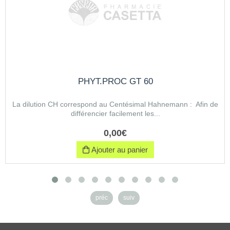
PHYT.PROC GT 60
La dilution CH correspond au Centésimal Hahnemann : Afin de
différencier facilement les...
0
,
00
€
Ajouter au panier
préc
suiv