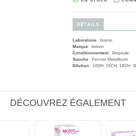
EN STOCK
COMM
DÉTAILS
Laboratoire
:
boiron
Marque
: boiron
Conditionnement
: Ampoule
Souche
: Ferrum Metallicum
Dilution
: 10DH, 15CH, 18CH, 
DÉCOUVREZ ÉGALEMENT