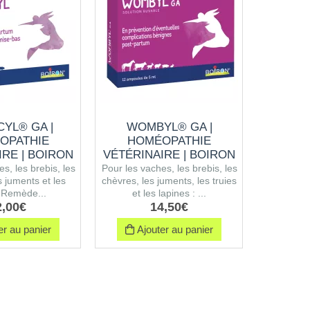
CYL® GA |
WOMBYL® GA |
CALCAR
OPATHIE
HOMÉOPATHIE
IRE | BOIRON
VÉTÉRINAIRE | BOIRON
La diluti
s, les brebis, les
Pour les vaches, les brebis, les
Centésima
s juments et les
chèvres, les juments, les truies
de différen
: Remède...
et les lapines : ...
2
,
00
€
14
,
50
€
r au panier
Ajouter au panier
Ajo