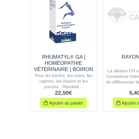
RHUMATYL® GA |
RAYON
HOMÉOPATHIE
VÉTÉRINAIRE | BOIRON
La dilution CH 
Pour les bovins, les ovins, les
Centésimal Hah
caprins, les équins et les
de différencier fa
porcins : Remède...
22
,
50
€
5
,
4
Ajouter au panier
Ajouter a