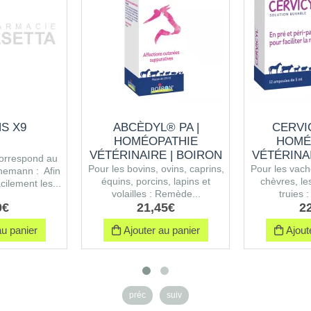
S X9
ABCÈDYL® PA |
CERVI
HOMÉOPATHIE
HOMÉ
VÉTÉRINAIRE | BOIRON
VÉTÉRINA
correspond au
Pour les bovins, ovins, caprins,
Pour les vache
nemann : Afin
équins, porcins, lapins et
chèvres, le
cilement les...
volailles : Remède...
truies 
0
€
21
,
45
€
2
u panier
Ajouter au panier
Ajoute
préc
suiv