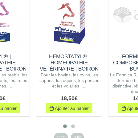
L® |
HEMOSTATYL® |
FORM
ATHIE
HOMÉOPATHIE
COMPOSE
E | BOIRON
VÉTÉRINAIRE | BOIRON
BU
les brebis, les
Pour les bovins, les ovins, les
Le Formica R
nts, les truies
caprins, les équins, les porcins
formule h
nes : ...
et les volailles : ...
distinctive, v
dou
0
€
18
,
50
€
1
u panier
Ajouter au panier
Ajoute
préc
suiv