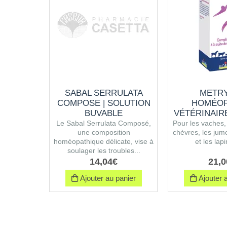
SABAL SERRULATA
METRY
COMPOSE | SOLUTION
HOMÉOP
BUVABLE
VÉTÉRINAIR
Le Sabal Serrulata Composé,
Pour les vaches, 
une composition
chèvres, les jume
homéopathique délicate, vise à
et les lapi
soulager les troubles...
14
,
04
€
21
,
0
Ajouter au panier
Ajouter a