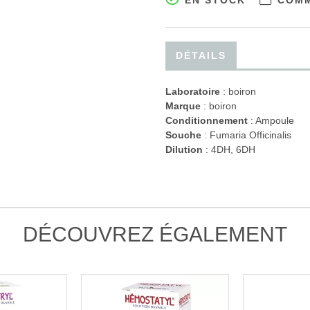
EN STOCK
COMM
DÉTAILS
Laboratoire
:
boiron
Marque
: boiron
Conditionnement
: Ampoule
Souche
: Fumaria Officinalis
Dilution
: 4DH, 6DH
DÉCOUVREZ ÉGALEMENT