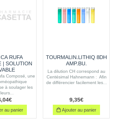
ICA RUFA
TOURMALIN.LITHIQ 8DH
ROSMAR
 | SOLUTION
AMP.BU.
VABLE
La dilution CH correspond au
La diluti
ufa Composé, une
Centésimal Hahnemann : Afin
Centésima
oméopathique
de différencier facilement les...
de différen
ise à soulager les
leurs...
4
,
04
€
9
,
35
€
r au panier
Ajouter au panier
Ajo