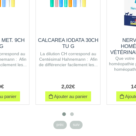
 MET. 9CH
CALCAREA IODATA 30CH
NERV
 G
TU G
HOMÉ
VÉTÉRINA
correspond au
La dilution CH correspond au
Que votre 
nemann : Afin
Centésimal Hahnemann : Afin
homéopathie 
cilement les...
de différencier facilement les...
homéopathi
0
€
2
,
02
€
1
u panier
Ajouter au panier
Ajoute
préc
suiv