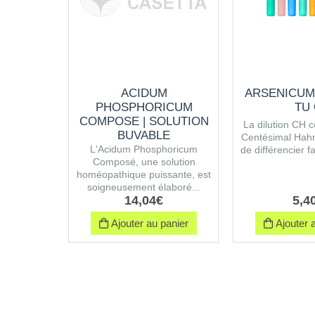
ACIDUM
ARSENICUM
PHOSPHORICUM
TU
COMPOSE | SOLUTION
La dilution CH 
BUVABLE
Centésimal Hah
L'Acidum Phosphoricum
de différencier fa
Composé, une solution
homéopathique puissante, est
soigneusement élaboré...
14
,
04
€
5
,
4
Ajouter au panier
Ajouter a