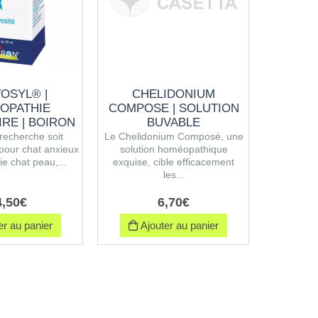
OSYL® |
CHELIDONIUM
RENINE
OPATHIE
COMPOSE | SOLUTION
IRE | BOIRON
BUVABLE
La diluti
recherche soit
Le Chelidonium Composé, une
Centésima
pour chat anxieux
solution homéopathique
de différen
e chat peau,...
exquise, cible efficacement
les...
4
,
50
€
6
,
70
€
r au panier
Ajouter au panier
Ajo