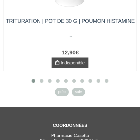
TRITURATION | POT DE 30 G | POUMON HISTAMINE
...
12
,
90
€
Indisponible
préc
suiv
COORDONNÉES
Pharmacie Casetta