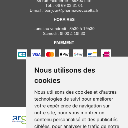
35 rue Faidherbe - 59800 Lille
Tél. :
06 69 03 31 01
E-mail :
bonjour
@
pharmaciecasetta.fr
HORAIRES
Lundi au vendredi : 8h30 à 19h30
Samedi : 9h00 à 19h30
PAIEMENT
Nous utilisons des
NOUS SUIVRE
cookies
Nous utilisons des cookies et d'autres
technologies de suivi pour améliorer
votre expérience de navigation sur
notre site, pour vous montrer un
contenu personnalisé et des publicités
ciblées, pour analyser le trafic de notre