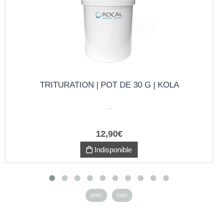
TRITURATION | POT DE 30 G | KOLA
...
12
,
90
€
Indisponible
préc
suiv