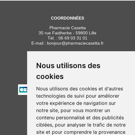
COORDONNÉES
Pharmacie Casetta
35 rue Faidherbe - 59800 Lille
Tél. :
06 69 03 31 01
E-mail :
bonjour
@
pharmaciecasetta.fr
HORAIRES
Lundi au vendredi : 8h30 à 19h30
Nous utilisons des
Samedi : 9h00 à 19h30
cookies
PAIEMENT
Nous utilisons des cookies et d'autres
technologies de suivi pour améliorer
votre expérience de navigation sur
NOUS SUIVRE
notre site, pour vous montrer un
contenu personnalisé et des publicités
ciblées, pour analyser le trafic de notre
site et pour comprendre la provenance