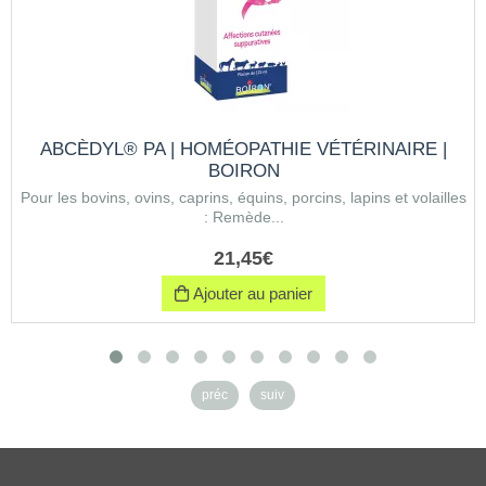
ABCÈDYL® PA | HOMÉOPATHIE VÉTÉRINAIRE |
BOIRON
Pour les bovins, ovins, caprins, équins, porcins, lapins et volailles
: Remède...
21
,
45
€
Ajouter au panier
préc
suiv