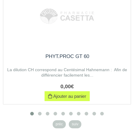
PHYT.PROC GT 60
La dilution CH correspond au Centésimal Hahnemann : Afin de
différencier facilement les...
0
,
00
€
Ajouter au panier
préc
suiv