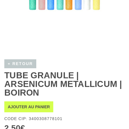
« RETOUR
TUBE GRANULE |
ARSENICUM METALLICUM |
BOIRON
AJOUTER AU PANIER
CODE CIP: 3400308778101
2,50€