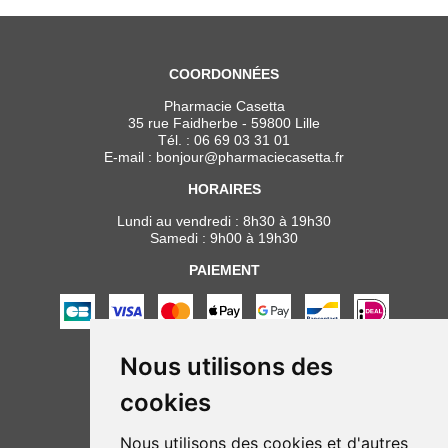
COORDONNÉES
Pharmacie Casetta
35 rue Faidherbe - 59800 Lille
Tél. :
06 69 03 31 01
E-mail :
bonjour
@
pharmaciecasetta.fr
HORAIRES
Lundi au vendredi : 8h30 à 19h30
Samedi : 9h00 à 19h30
PAIEMENT
Nous utilisons des
NOUS SUIVRE
cookies
Nous utilisons des cookies et d'autres