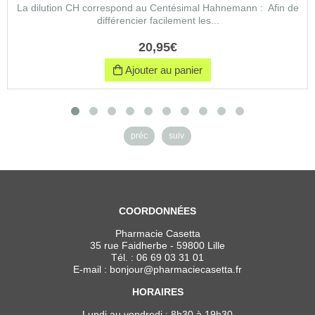
La dilution CH correspond au Centésimal Hahnemann : Afin de
différencier facilement les...
20
,
95
€
Ajouter au panier
préc
suiv
COORDONNÉES
Pharmacie Casetta
35 rue Faidherbe - 59800 Lille
Tél. :
06 69 03 31 01
E-mail :
bonjour
@
pharmaciecasetta.fr
HORAIRES
Lundi au vendredi : 8h30 à 19h30