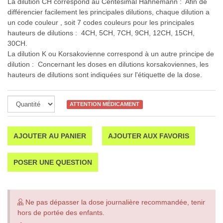
La dilution CH correspond au Centésimal Hahnemann : Afin de
différencier facilement les principales dilutions, chaque dilution a
un code couleur , soit 7 codes couleurs pour les principales
hauteurs de dilutions : 4CH, 5CH, 7CH, 9CH, 12CH, 15CH,
30CH.
La dilution K ou Korsakovienne correspond à un autre principe de
dilution : Concernant les doses en dilutions korsakoviennes, les
hauteurs de dilutions sont indiquées sur l'étiquette de la dose.
ATTENTION MÉDICAMENT
AJOUTER AU PANIER
AJOUTER AUX FAVORIS
POSER UNE QUESTION
Ne pas dépasser la dose journalière recommandée, tenir
hors de portée des enfants.