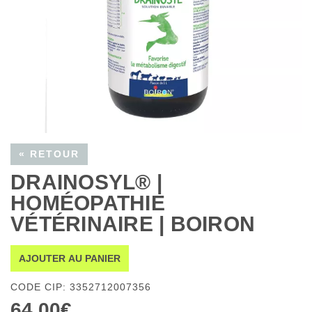
« RETOUR
DRAINOSYL® |
HOMÉOPATHIE
VÉTÉRINAIRE | BOIRON
AJOUTER AU PANIER
CODE CIP: 3352712007356
64,00€