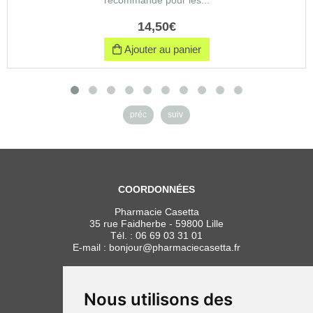
recommandé pour les...
14
,
50
€
Ajouter au panier
préc
suiv
COORDONNÉES
Pharmacie Casetta
35 rue Faidherbe - 59800 Lille
Tél. :
06 69 03 31 01
E-mail :
bonjour
@
pharmaciecasetta.fr
HORAIRES
Lundi au vendredi : 8h30 à 19h30
Nous utilisons des
Samedi : 9h00 à 19h30