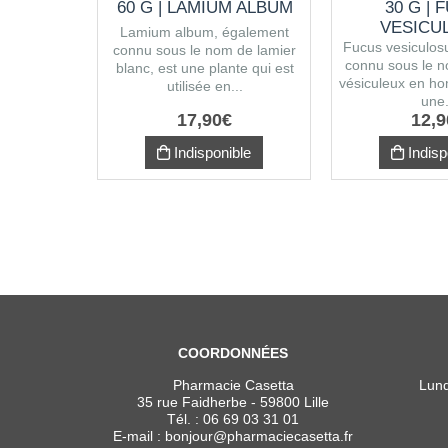
60 G | LAMIUM ALBUM
30 G | 
VESICU
Lamium album, également
Fucus vesiculos
connu sous le nom de lamier
connu sous le 
blanc, est une plante qui est
vésiculeux en ho
utilisée en...
une.
17
,
90
€
12
,
9
Indisponible
Indisp
COORDONNÉES
Pharmacie Casetta
Lund
35 rue Faidherbe - 59800 Lille
Tél. :
06 69 03 31 01
E-mail :
bonjour
@
pharmaciecasetta.fr