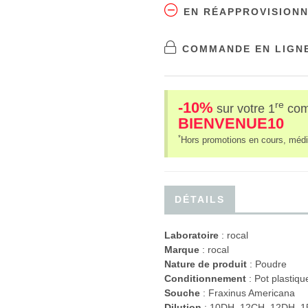
EN RÉAPPROVISION
COMMANDE EN LIGNE
-10%
re
sur votre 1
co
BIENVENUE10
*
Hors promotions en cours, médi
DÉTAILS
Laboratoire
:
rocal
Marque
: rocal
Nature de produit
: Poudre
Conditionnement
: Pot plastiqu
Souche
: Fraxinus Americana
Dilution
: 10DH, 12CH, 12DH, 1