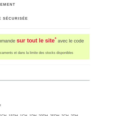
NEMENT
 SÉCURISÉE
*
sur tout le site
mmande
avec le code
caments et dans la limite des stocks disponibles
e
5CH, 15DH, 1CH, 1DH, 20DH, 25DH, 2CH, 2DH,