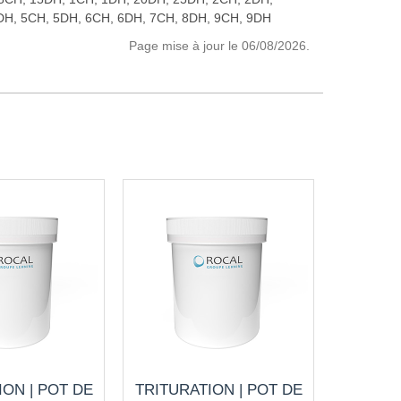
DH, 5CH, 5DH, 6CH, 6DH, 7CH, 8DH, 9CH, 9DH
Page mise à jour le 06/08/2026.
ION | POT DE
TRITURATION | POT DE
TRITUR