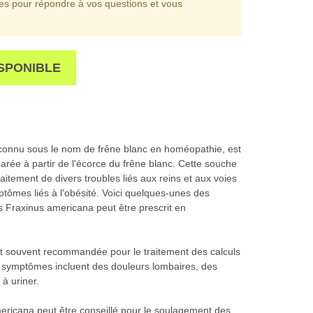
les pour répondre à vos questions et vous
SPONIBLE
connu sous le nom de frêne blanc en homéopathie, est
ée à partir de l'écorce du frêne blanc. Cette souche
aitement de divers troubles liés aux reins et aux voies
mptômes liés à l'obésité. Voici quelques-unes des
s Fraxinus americana peut être prescrit en
st souvent recommandée pour le traitement des calculs
es symptômes incluent des douleurs lombaires, des
 à uriner.
americana peut être conseillé pour le soulagement des