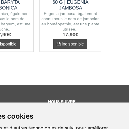
| BARYTA
60 G | EUGENIA
60 G 
BONICA
JAMBOSA
V
onica, également
Eugenia jambosa, également
Chiona
us le nom de
connu sous le nom de jambolan
également
 baryum, est une
en homéopathie, est une plante
de Fringe
uche...
utilisée...
u
7
,
90
€
17
,
90
€
isponible
Indisponible
NOUS SUIVRE
es cookies
s et d'autres technologies de suivi pour améliorer