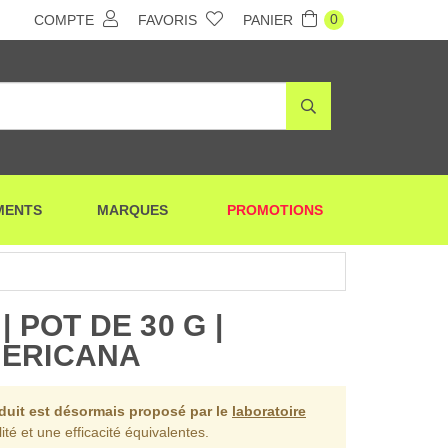
0
COMPTE
FAVORIS
PANIER
MENTS
MARQUES
PROMOTIONS
 POT DE 30 G |
MERICANA
oduit est désormais proposé par le
laboratoire
ité et une efficacité équivalentes.