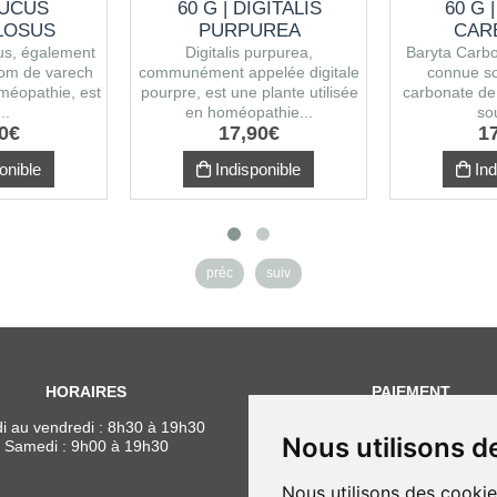
FUCUS
60 G | DIGITALIS
60 G 
LOSUS
PURPUREA
CAR
us, également
Digitalis purpurea,
Baryta Carb
nom de varech
communément appelée digitale
connue so
méopathie, est
pourpre, est une plante utilisée
carbonate de
..
en homéopathie...
so
0
€
17
,
90
€
1
onible
Indisponible
Ind
préc
suiv
HORAIRES
PAIEMENT
i au vendredi : 8h30 à 19h30
Nous utilisons d
Samedi : 9h00 à 19h30
Nous utilisons des cookie