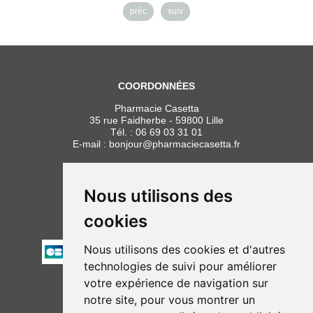
préc
suiv
COORDONNÉES
Pharmacie Casetta
35 rue Faidherbe - 59800 Lille
Tél. :
06 69 03 31 01
E-mail :
bonjour
@
pharmaciecasetta.fr
HORAIRES
Lundi au vendredi : 8h30 à 19h30
Nous utilisons des
Samedi : 9h00 à 19h30
cookies
PAIEMENT
Nous utilisons des cookies et d'autres
technologies de suivi pour améliorer
votre expérience de navigation sur
NOUS SUIVRE
notre site, pour vous montrer un