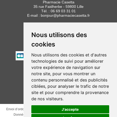
Pharmacie Casetta
35 rue Faidherbe - 59800 Lille
Tél. :
06 69 03 31 01
E-mail :
bonjour
@
pharmaciecasetta.fr
HORAIRES
Lundi au vendredi : 8h30 à 19h30
Nous utilisons des
Samedi : 9h00 à 19h30
cookies
PAIEMENT
Nous utilisons des cookies et d'autres
technologies de suivi pour améliorer
votre expérience de navigation sur
NOUS SUIVRE
notre site, pour vous montrer un
contenu personnalisé et des publicités
ciblées, pour analyser le trafic de notre
site et pour comprendre la provenance
de nos visiteurs.
J'accepte
Envoi d’ordonnance
Nos marques
CGV
Mentions légales
Données personnelles
Cookies
Mes préférences Cookies