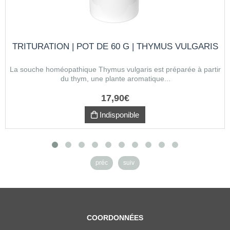
TRITURATION | POT DE 60 G | THYMUS VULGARIS
La souche homéopathique Thymus vulgaris est préparée à partir
du thym, une plante aromatique...
17
,
90
€
Indisponible
préc
suiv
COORDONNÉES