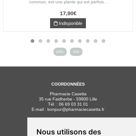
commun, est une plante qui est parfois...
17
,
90
€
Indisponible
préc
suiv
COORDONNÉES
Pharmacie Casetta
35 rue Faidherbe - 59800 Lille
Tél. :
06 69 03 31 01
E-mail :
bonjour
@
pharmaciecasetta.fr
HORAIRES
Lundi au vendredi : 8h30 à 19h30
Nous utilisons des
Samedi : 9h00 à 19h30