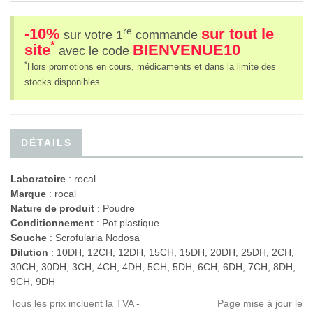
-10%
sur tout le
re
sur votre 1
commande
*
site
BIENVENUE10
avec le code
*
Hors promotions en cours, médicaments et dans la limite des
stocks disponibles
DÉTAILS
Laboratoire
:
rocal
Marque
: rocal
Nature de produit
: Poudre
Conditionnement
: Pot plastique
Souche
: Scrofularia Nodosa
Dilution
: 10DH, 12CH, 12DH, 15CH, 15DH, 20DH, 25DH, 2CH,
30CH, 30DH, 3CH, 4CH, 4DH, 5CH, 5DH, 6CH, 6DH, 7CH, 8DH,
9CH, 9DH
Tous les prix incluent la TVA -
Page mise à jour le