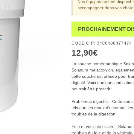
Nos équipes restent disponib
accompagner dans vos choix.
PROCHAINEMENT DI
CODE CIP: 3400488477474
12,90€
La souche homéopathique Solanum
Solanum malacoxylon, également
cette souche est utilisée pour tr
digestif. Voici quelques indicat
pourrait être prescrit :
Problèmes digestifs : Cette souche
tels que les maux d'estomac, les 
troubles de la digestion.
Foie et vésicule biliaire : Solan
troubles du foie et de la vésicule