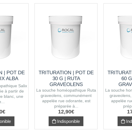
 | POT DE
TRITURATION | POT DE
TRITURAT
LIX ALBA
30 G | RUTA
60 G
GRAVEOLENS
GRAV
pathique Salix
La souche homéopathique Ruta
La souche ho
e à partir de
graveolens, communément
graveolens
le blanc, une
appelée rue odorante, est
appelée ru
...
préparée à...
prép
0
€
12
,
90
€
1
onible
Indisponible
Ind