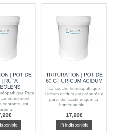
ION | POT DE
TRITURATION | POT DE
TRITUR
 | RUTA
60 G | URICUM ACIDUM
60 G 
EOLENS
U
La souche homéopathique
méopathique Ruta
Chima
Uricum acidum est préparée à
, communément
également
partir de l'acide urique. En
e odorante, est
de Chima
homéopathie,...
arée à...
homéop
7
,
90
€
17
,
90
€
isponible
Indisponible