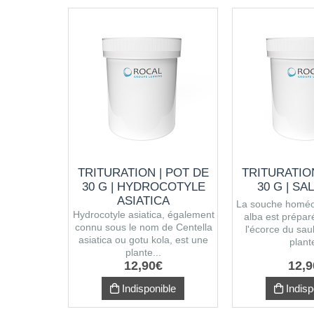
TRITURATION | POT DE
TRITURATION
30 G | HYDROCOTYLE
30 G | SA
ASIATICA
La souche homéo
Hydrocotyle asiatica, également
alba est préparé
connu sous le nom de Centella
l'écorce du sau
asiatica ou gotu kola, est une
plante
plante...
12
,
90
€
12
,
9
Indisponible
Indisp