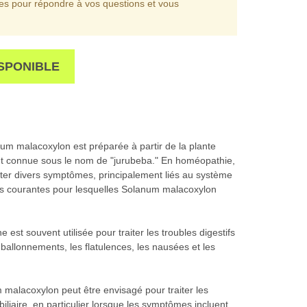
les pour répondre à vos questions et vous
SPONIBLE
 malacoxylon est préparée à partir de la plante
 connue sous le nom de "jurubeba." En homéopathie,
aiter divers symptômes, principalement liés au système
ions courantes pour lesquelles Solanum malacoxylon
 est souvent utilisée pour traiter les troubles digestifs
ballonnements, les flatulences, les nausées et les
um malacoxylon peut être envisagé pour traiter les
 biliaire, en particulier lorsque les symptômes incluent