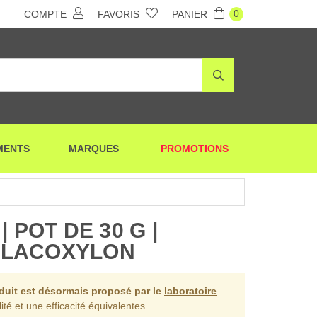
0
COMPTE
FAVORIS
PANIER
MENTS
MARQUES
PROMOTIONS
 POT DE 30 G |
ALACOXYLON
oduit est désormais proposé par le
laboratoire
ité et une efficacité équivalentes.