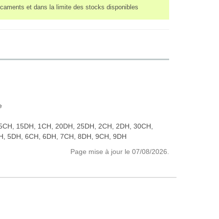
caments et dans la limite des stocks disponibles
e
5CH, 15DH, 1CH, 20DH, 25DH, 2CH, 2DH, 30CH,
H, 5DH, 6CH, 6DH, 7CH, 8DH, 9CH, 9DH
Page mise à jour le 07/08/2026.