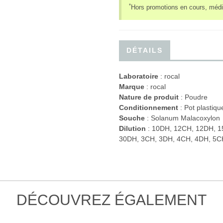
*
Hors promotions en cours, médi
DÉTAILS
Laboratoire
:
rocal
Marque
: rocal
Nature de produit
: Poudre
Conditionnement
: Pot plastiqu
Souche
: Solanum Malacoxylon
Dilution
: 10DH, 12CH, 12DH, 1
30DH, 3CH, 3DH, 4CH, 4DH, 5C
DÉCOUVREZ ÉGALEMENT