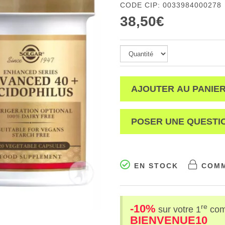
CODE CIP: 0033984000278
38,50€
AJOUTER AU PANIE
POSER UNE QUESTI
EN STOCK
COMM
-10%
re
sur votre 1
co
BIENVENUE10