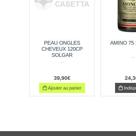
PEAU ONGLES
AMINO 75
CHEVEUX 120CP
SOLGAR
...
...
39
,
90
€
24
,
3
Ajouter au panier
Indisp