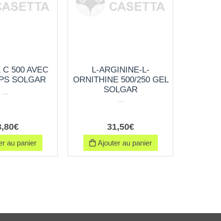
 C 500 AVEC
L-ARGININE-L-
ZINC
IPS SOLGAR
ORNITHINE 500/250 GEL
100
SOLGAR
...
...
3
,
80
€
31
,
50
€
r au panier
Ajouter au panier
Ajo