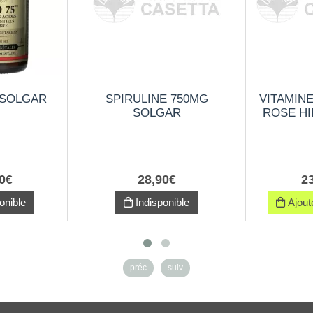
 SOLGAR
SPIRULINE 750MG
VITAMINE
SOLGAR
ROSE H
...
0
€
28
,
90
€
2
onible
Indisponible
Ajoute
préc
suiv