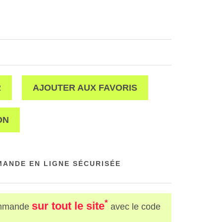
R
AJOUTER AUX FAVORIS
ON
ANDE EN LIGNE SÉCURISÉE
*
sur tout le site
mmande
avec le code