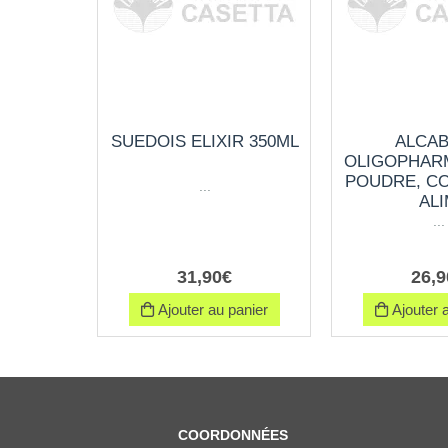
SUEDOIS ELIXIR 350ML
ALCA
OLIGOPHAR
POUDRE, C
...
AL
...
31
,
90
€
26
,
9
Ajouter au panier
Ajouter a
COORDONNÉES