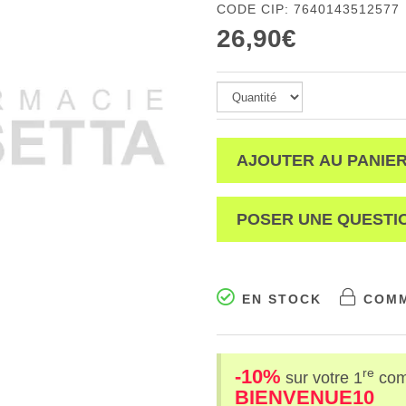
CODE CIP: 7640143512577
26,90€
AJOUTER AU PANIE
POSER UNE QUESTI
EN STOCK
COMM
-10%
re
sur votre 1
co
BIENVENUE10