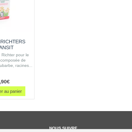
 RICHTERS
ANSIT
 Richter pour le
st composée de
ubarbe, racines...
,
90
€
r au panier
NOUS SUIVRE