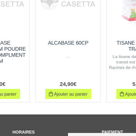
BASE
ALCABASE 60CP
TISANE
M POUDRE
TR
OMPLMENT
...
La tisane de
IM
transit e
Racines de rh
0
€
24
,
90
€
5
u panier
Ajouter au panier
Ajoute
HORAIRES
PAIEMENT