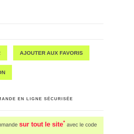
R
AJOUTER AUX FAVORIS
ON
ANDE EN LIGNE SÉCURISÉE
*
sur tout le site
mmande
avec le code