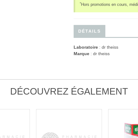
*
Hors promotions en cours, médi
DÉTAILS
Laboratoire
:
dr theiss
Marque
: dr theiss
DÉCOUVREZ ÉGALEMENT