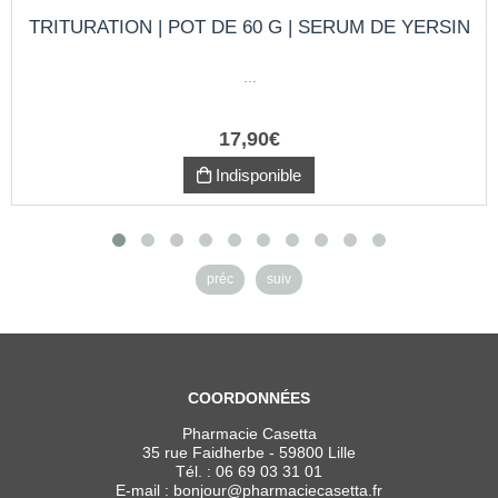
TRITURATION | POT DE 60 G | SERUM DE YERSIN
...
17
,
90
€
Indisponible
préc
suiv
COORDONNÉES
Pharmacie Casetta
35 rue Faidherbe - 59800 Lille
Tél. :
06 69 03 31 01
E-mail :
bonjour
@
pharmaciecasetta.fr