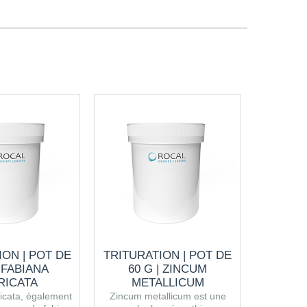
ION | POT DE
TRITURATION | POT DE
TRITUR
| FABIANA
60 G | ZINCUM
30 G | 
RICATA
METALLICUM
Kali ioda
icata, également
Zincum metallicum est une
sous l