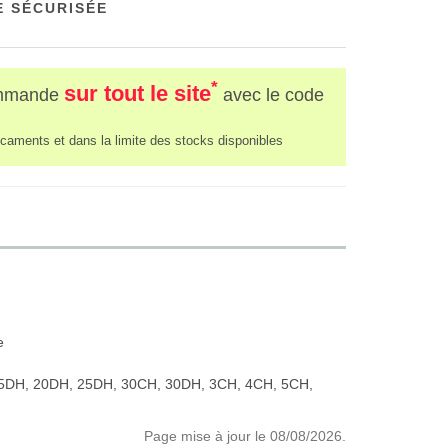
 SÉCURISÉE
*
sur tout le site
mmande
avec le code
caments et dans la limite des stocks disponibles
e
5DH, 20DH, 25DH, 30CH, 30DH, 3CH, 4CH, 5CH,
Page mise à jour le 08/08/2026.