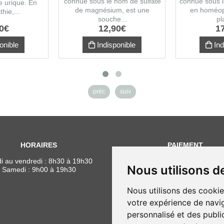
connue sous le nom de sulfate
connue sous 
de urique. En
de magnésium, est une
en homéop
hie,...
souche...
pl
0
€
12
,
90
€
1
onible
Indisponible
Ind
préc
suiv
HORAIRES
PAIEMENT
i au vendredi : 8h30 à 19h30
Nous utilisons d
Samedi : 9h00 à 19h30
Nous utilisons des cookie
votre expérience de navig
personnalisé et des public