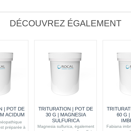
DÉCOUVREZ ÉGALEMENT
 | POT DE
TRITURATION | POT DE
TRITURAT
UM ACIDUM
30 G | MAGNESIA
60 G 
SULFURICA
IMB
méopathique
Magnesia sulfurica, également
Fabiana imbr
st préparée à