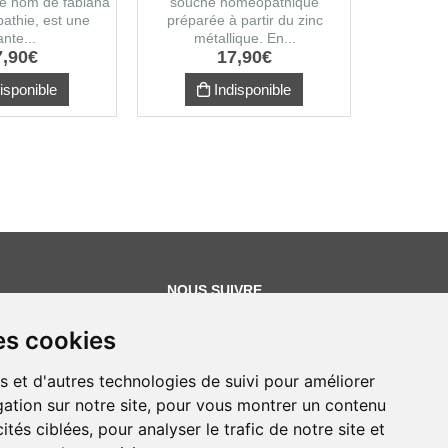
le nom de fabiana
souche homéopathique
potassium
athie, est une
préparée à partir du zinc
chim
ante...
métallique. En...
7
,
90
€
17
,
90
€
isponible
Indisponible
NOUS SUIVRE
es cookies
s et d'autres technologies de suivi pour améliorer
ation sur notre site, pour vous montrer un contenu
ités ciblées, pour analyser le trafic de notre site et