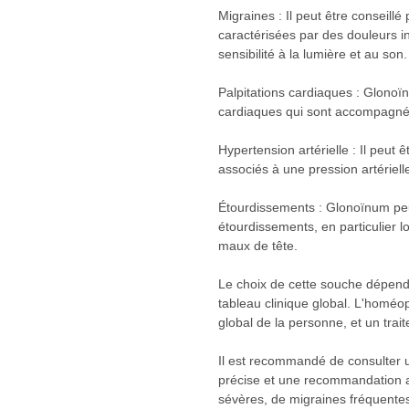
Migraines : Il peut être conseill
caractérisées par des douleurs 
sensibilité à la lumière et au son.
Palpitations cardiaques : Glonoïnu
cardiaques qui sont accompagnée
Hypertension artérielle : Il peut
associés à une pression artériell
Étourdissements : Glonoïnum pe
étourdissements, en particulier
maux de tête.
Le choix de cette souche dépend
tableau clinique global. L'homéop
global de la personne, et un trai
Il est recommandé de consulter u
précise et une recommandation a
sévères, de migraines fréquentes