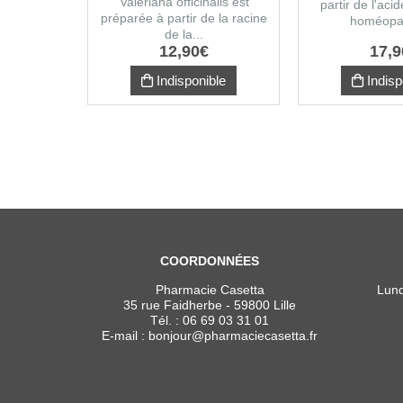
Valeriana officinalis est
partir de l'aci
préparée à partir de la racine
homéopat
de la...
12
,
90
€
17
,
9
Indisponible
Indisp
COORDONNÉES
Pharmacie Casetta
Lund
35 rue Faidherbe - 59800 Lille
Tél. :
06 69 03 31 01
E-mail :
bonjour
@
pharmaciecasetta.fr