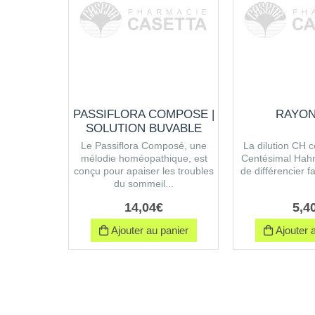
PASSIFLORA COMPOSE |
RAYON
SOLUTION BUVABLE
Le Passiflora Composé, une
La dilution CH 
mélodie homéopathique, est
Centésimal Hah
conçu pour apaiser les troubles
de différencier fa
du sommeil...
14
,
04
€
5
,
4
Ajouter au panier
Ajouter a