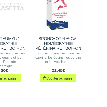
RAUMYL® |
BRONCHORYL® GA |
LEP
OPATHIE
HOMÉOPATHIE
IRE | BOIRON
VÉTÉRINAIRE | BOIRON
La diluti
ns, les ovins, les
Pour les bovins, les ovins, les
Centésima
s équins et les
caprins, les équins, les porcins
de différen
s : Remède
et les volailles : ...
athique...
,
00
€
21
,
45
€
r au panier
Ajouter au panier
Ajo