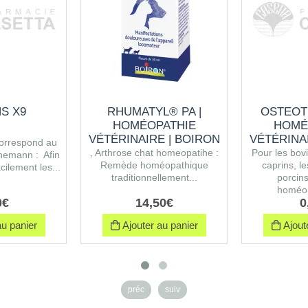
S X9
RHUMATYL® PA |
OSTEOT
HOMÉOPATHIE
HOMÉ
VÉTÉRINAIRE | BOIRON
VÉTÉRINA
correspond au
, Arthrose chat homeopatihe :
Pour les bovi
nemann : Afin
Remède homéopathique
caprins, le
cilement les...
traditionnellement...
porcin
homéop
0
€
14
,
50
€
0
u panier
Ajouter au panier
Ajoute
préc
suiv