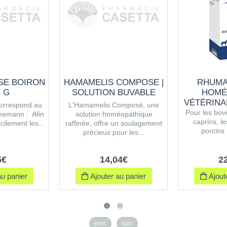
SE BOIRON
HAMAMELIS COMPOSE |
RHUMA
 G
SOLUTION BUVABLE
HOMÉ
VÉTÉRINA
correspond au
L'Hamamelis Composé, une
Pour les bovi
nemann : Afin
solution homéopathique
caprins, le
cilement les...
raffinée, offre un soulagement
porcins
précieux pour les...
5
€
14
,
04
€
2
u panier
Ajouter au panier
Ajoute
préc
suiv