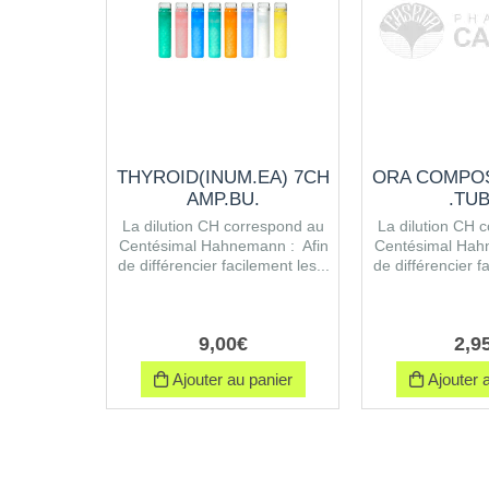
THYROID(INUM.EA) 7CH
ORA COMPO
AMP.BU.
.TUB
La dilution CH correspond au
La dilution CH 
Centésimal Hahnemann : Afin
Centésimal Hah
de différencier facilement les...
de différencier fa
9
,
00
€
2
,
9
Ajouter au panier
Ajouter a