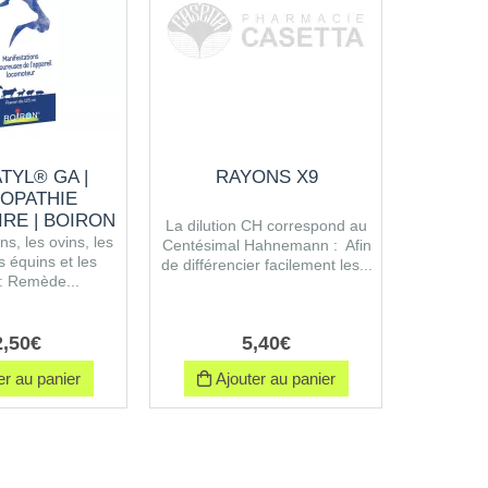
TYL® GA |
RAYONS X9
DR
OPATHIE
HO
IRE | BOIRON
VÉTÉRI
La dilution CH correspond au
ns, les ovins, les
Pour les b
Centésimal Hahnemann : Afin
s équins et les
caprins, le
de différencier facilement les...
 : Remède...
les lapin
2
,
50
€
5
,
40
€
r au panier
Ajouter au panier
Ajo