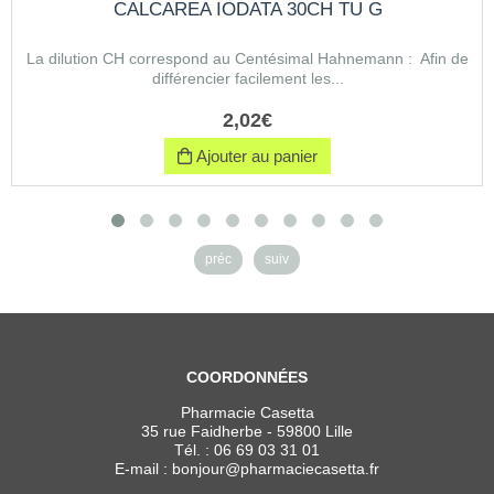
CALCAREA IODATA 30CH TU G
La dilution CH correspond au Centésimal Hahnemann : Afin de
différencier facilement les...
2
,
02
€
Ajouter au panier
préc
suiv
COORDONNÉES
Pharmacie Casetta
35 rue Faidherbe - 59800 Lille
Tél. :
06 69 03 31 01
E-mail :
bonjour
@
pharmaciecasetta.fr