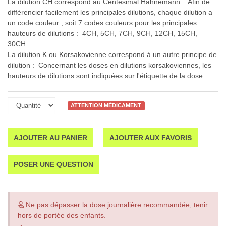
La dilution CH correspond au Centésimal Hahnemann : Afin de
différencier facilement les principales dilutions, chaque dilution a
un code couleur , soit 7 codes couleurs pour les principales
hauteurs de dilutions : 4CH, 5CH, 7CH, 9CH, 12CH, 15CH,
30CH.
La dilution K ou Korsakovienne correspond à un autre principe de
dilution : Concernant les doses en dilutions korsakoviennes, les
hauteurs de dilutions sont indiquées sur l'étiquette de la dose.
ATTENTION MÉDICAMENT
AJOUTER AU PANIER
AJOUTER AUX FAVORIS
POSER UNE QUESTION
Ne pas dépasser la dose journalière recommandée, tenir
hors de portée des enfants.