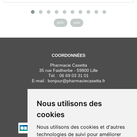
préc
suiv
COORDONNÉES
Pharmacie Casetta
35 rue Faidherbe - 59800 Lille
Tél. :
06 69 03 31 01
E-mail :
bonjour
@
pharmaciecasetta.fr
HORAIRES
Lundi au vendredi : 8h30 à 19h30
Nous utilisons des
Samedi : 9h00 à 19h30
cookies
PAIEMENT
Nous utilisons des cookies et d'autres
technologies de suivi pour améliorer