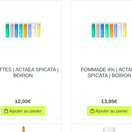
TES | ACTAEA SPICATA |
POMMADE 4% | ACTA
BOIRON
SPICATA | BOIRON
...
...
12
,
00
€
13
,
95
€
Ajouter au panier
Ajouter au panier