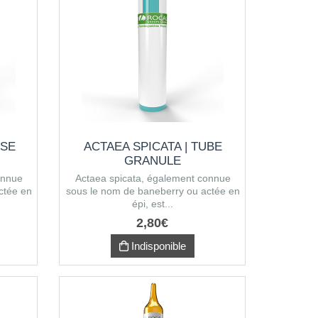
OSE
ACTAEA SPICATA | TUBE
GRANULE
onnue
Actaea spicata, également connue
ctée en
sous le nom de baneberry ou actée en
épi, est...
2
,
80
€
Indisponible