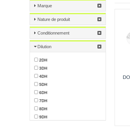
Marque
Nature de produit
Conditionnement
Dilution
2DH
3DH
4DH
DO
5DH
6DH
7DH
8DH
9DH
10DH