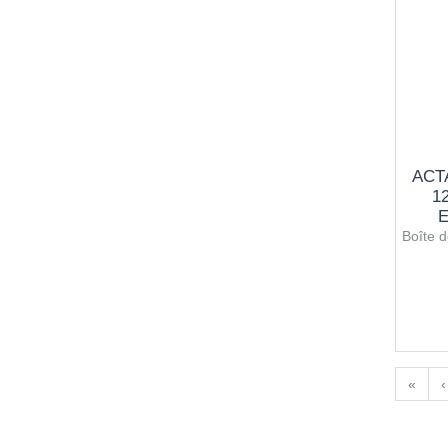
23CH
24CH
25CH
26CH
27CH
28CH
ACT
29CH
1
30CH
E
200K
Boîte d
«
‹