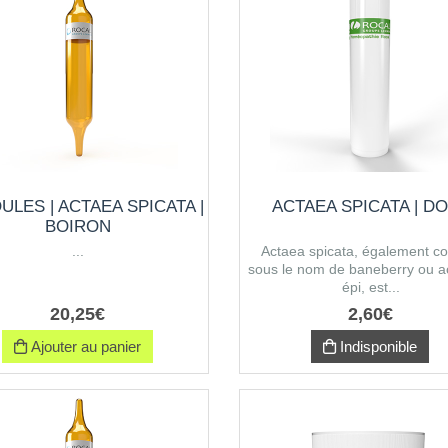
LES | ACTAEA SPICATA |
ACTAEA SPICATA | D
BOIRON
...
Actaea spicata, également c
sous le nom de baneberry ou a
épi, est...
20
,
25
€
2
,
60
€
Ajouter au panier
Indisponible