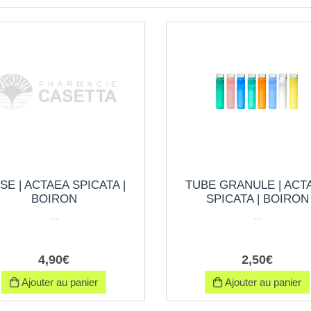
SE | ACTAEA SPICATA |
TUBE GRANULE | ACT
BOIRON
SPICATA | BOIRON
...
...
4
,
90
€
2
,
50
€
Ajouter au panier
Ajouter au panier