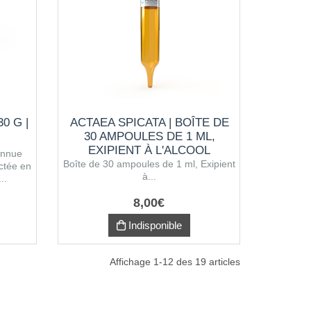
0 G |
ACTAEA SPICATA | BOÎTE DE
30 AMPOULES DE 1 ML,
EXIPIENT À L'ALCOOL
onnue
Boîte de 30 ampoules de 1 ml, Exipient
ctée en
à...
..
8
,
00
€
Indisponible
Affichage 1-12 des 19 articles