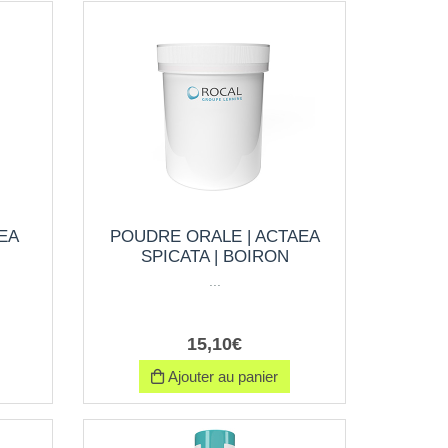
EA
POUDRE ORALE | ACTAEA
SPICATA | BOIRON
...
15
,
10
€
Ajouter au panier