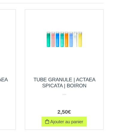
AEA
TUBE GRANULE | ACTAEA
SPICATA | BOIRON
...
2
,
50
€
Ajouter au panier