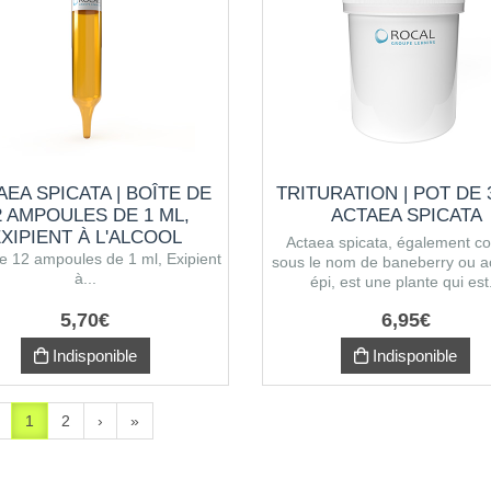
AEA SPICATA | BOÎTE DE
TRITURATION | POT DE 3
2 AMPOULES DE 1 ML,
ACTAEA SPICATA
XIPIENT À L'ALCOOL
Actaea spicata, également c
e 12 ampoules de 1 ml, Exipient
sous le nom de baneberry ou a
à...
épi, est une plante qui est.
5
,
70
€
6
,
95
€
Indisponible
Indisponible
1
2
›
»