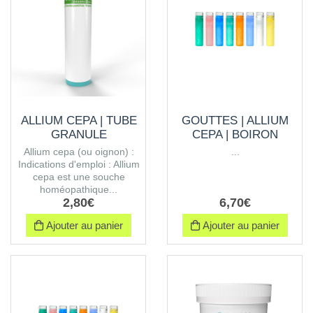
ALLIUM CEPA | TUBE
GOUTTES | ALLIUM
GRANULE
CEPA | BOIRON
Allium cepa (ou oignon) :
...
Indications d'emploi : Allium
cepa est une souche
homéopathique...
2
,
80
€
6
,
70
€
Ajouter au panier
Ajouter au panier