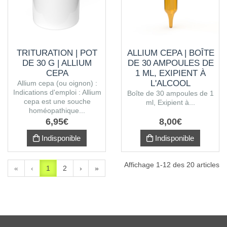
TRITURATION | POT
ALLIUM CEPA | BOÎTE
DE 30 G | ALLIUM
DE 30 AMPOULES DE
CEPA
1 ML, EXIPIENT À
L'ALCOOL
Allium cepa (ou oignon) :
Indications d'emploi : Allium
Boîte de 30 ampoules de 1
cepa est une souche
ml, Exipient à...
homéopathique...
6
,
95
€
8
,
00
€
Indisponible
Indisponible
Affichage 1-12 des 20 articles
«
‹
1
2
›
»