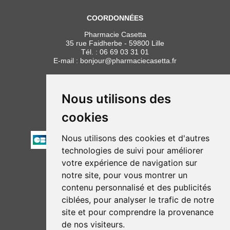
COORDONNÉES
Pharmacie Casetta
35 rue Faidherbe - 59800 Lille
Tél. :
06 69 03 31 01
E-mail :
bonjour
@
pharmaciecasetta.fr
HORAIRES
Lundi au vendredi : 8h30 à 19h30
Nous utilisons des
Samedi : 9h00 à 19h30
cookies
PAIEMENT
Nous utilisons des cookies et d'autres
technologies de suivi pour améliorer
votre expérience de navigation sur
NOUS SUIVRE
notre site, pour vous montrer un
contenu personnalisé et des publicités
ciblées, pour analyser le trafic de notre
site et pour comprendre la provenance
de nos visiteurs.