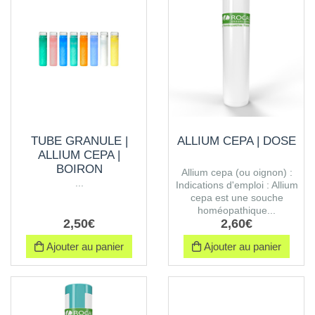
TUBE GRANULE |
ALLIUM CEPA | DOSE
ALLIUM CEPA |
BOIRON
Allium cepa (ou oignon) :
...
Indications d'emploi : Allium
cepa est une souche
homéopathique...
2
,
50
€
2
,
60
€
Ajouter au panier
Ajouter au panier