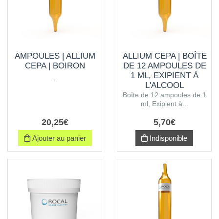
AMPOULES | ALLIUM
ALLIUM CEPA | BOÎTE
CEPA | BOIRON
DE 12 AMPOULES DE
1 ML, EXIPIENT À
...
L'ALCOOL
Boîte de 12 ampoules de 1
ml, Exipient à...
20
,
25
€
5
,
70
€
Ajouter au panier
Indisponible