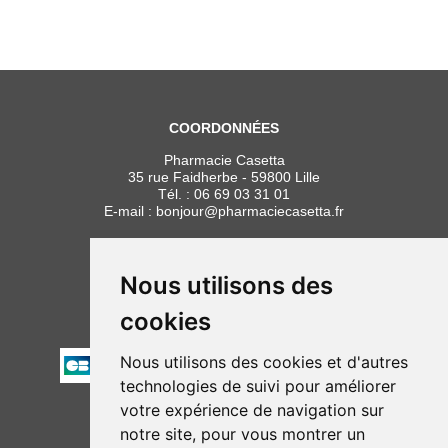
COORDONNÉES
Pharmacie Casetta
35 rue Faidherbe - 59800 Lille
Tél. :
06 69 03 31 01
E-mail :
bonjour
@
pharmaciecasetta.fr
HORAIRES
Lundi au vendredi : 8h30 à 19h30
Nous utilisons des
Samedi : 9h00 à 19h30
cookies
PAIEMENT
Nous utilisons des cookies et d'autres
technologies de suivi pour améliorer
votre expérience de navigation sur
NOUS SUIVRE
notre site, pour vous montrer un