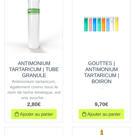
ANTIMONIUM
GOUTTES |
TARTARICUM | TUBE
ANTIMONIUM
GRANULE
TARTARICUM |
BOIRON
Antimonium tartaricum,
également connu sous le
...
nom de tartre émétique, est
une souche...
2
,
80
€
9
,
70
€
Ajouter au panier
Ajouter au panier