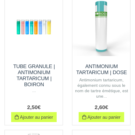
TUBE GRANULE |
ANTIMONIUM
ANTIMONIUM
TARTARICUM | DOSE
TARTARICUM |
Antimonium tartaricum,
BOIRON
également connu sous le
...
nom de tartre émétique, est
une...
2
,
50
€
2
,
60
€
Ajouter au panier
Ajouter au panier