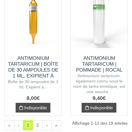
ANTIMONIUM
ANTIMONIUM
TARTARICUM | BOÎTE
TARTARICUM |
DE 30 AMPOULES DE
POMMADE | ROCAL
1 ML, EXIPIENT À
Antimonium tartaricum,
également connu sous le
L'ALCOOL
Boîte de 30 ampoules de 1
nom de tartre émétique, est
ml, Exipient à...
une souche...
8
,
00
€
9
,
40
€
Indisponible
Indisponible
Affichage 1-12 des 19 articles
«
‹
1
2
›
»