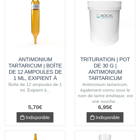
ANTIMONIUM
TRITURATION | POT
TARTARICUM | BOÎTE
DE 30 G |
DE 12 AMPOULES DE
ANTIMONIUM
1 ML, EXIPIENT À
TARTARICUM
L'ALCOOL
Boîte de 12 ampoules de 1
Antimonium tartaricum,
ml, Exipient à...
également connu sous le
nom de tartre émétique, est
une souche...
5
,
70
€
6
,
95
€
Indisponible
Indisponible