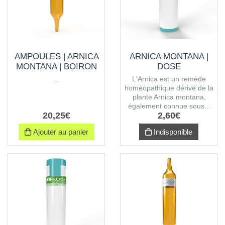
AMPOULES | ARNICA
ARNICA MONTANA |
MONTANA | BOIRON
DOSE
...
L'Arnica est un remède
homéopathique dérivé de la
plante Arnica montana,
également connue sous...
20
,
25
€
2
,
60
€
Ajouter au panier
Indisponible