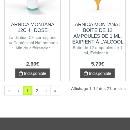
ARNICA MONTANA
ARNICA MONTANA |
12CH | DOSE
BOÎTE DE 12
AMPOULES DE 1 ML,
La dilution CH correspond
EXIPIENT À L'ALCOOL
au Centésimal Hahnemann
Boîte de 12 ampoules de 1
: Afin de différencier...
ml, Exipient à...
2
,
60
€
5
,
70
€
Indisponible
Indisponible
Affichage 1-12 des 21 articles
«
‹
1
2
›
»