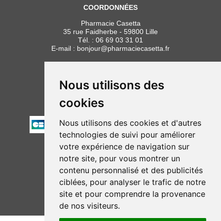
COORDONNÉES
Pharmacie Casetta
35 rue Faidherbe - 59800 Lille
Tél. :
06 69 03 31 01
E-mail :
bonjour
@
pharmaciecasetta.fr
HORAIRES
Lundi au vendredi : 8h30 à 19h30
Nous utilisons des
Samedi : 9h00 à 19h30
cookies
PAIEMENT
Nous utilisons des cookies et d'autres
technologies de suivi pour améliorer
votre expérience de navigation sur
NOUS SUIVRE
notre site, pour vous montrer un
contenu personnalisé et des publicités
ciblées, pour analyser le trafic de notre
site et pour comprendre la provenance
de nos visiteurs.