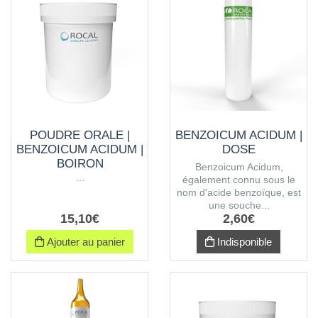
POUDRE ORALE |
BENZOICUM ACIDUM |
BENZOICUM ACIDUM |
DOSE
BOIRON
Benzoicum Acidum,
...
également connu sous le
nom d'acide benzoïque, est
une souche...
15
,
10
€
2
,
60
€
Ajouter au panier
Indisponible