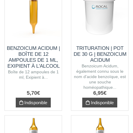
BENZOICUM ACIDUM |
TRITURATION | POT
BOÎTE DE 12
DE 30 G | BENZOICUM
AMPOULES DE 1 ML,
ACIDUM
EXIPIENT À L'ALCOOL
Benzoicum Acidum,
également connu sous le
Boîte de 12 ampoules de 1
nom d'acide benzoïque, est
ml, Exipient à...
une souche
homéopathique...
5
,
70
€
6
,
95
€
Indisponible
Indisponible