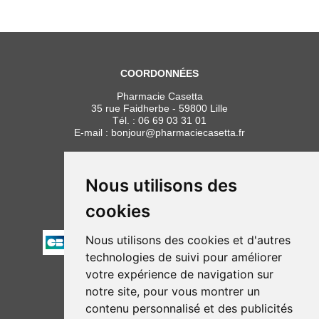
COORDONNÉES
Pharmacie Casetta
35 rue Faidherbe - 59800 Lille
Tél. :
06 69 03 31 01
E-mail :
bonjour
@
pharmaciecasetta.fr
HORAIRES
Lundi au vendredi : 8h30 à 19h30
Nous utilisons des
Samedi : 9h00 à 19h30
cookies
PAIEMENT
Nous utilisons des cookies et d'autres
technologies de suivi pour améliorer
votre expérience de navigation sur
NOUS SUIVRE
notre site, pour vous montrer un
contenu personnalisé et des publicités