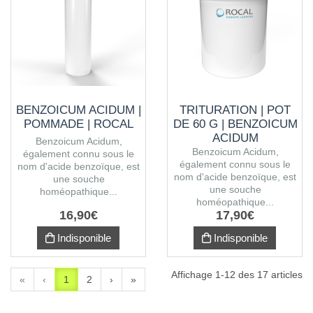
BENZOICUM ACIDUM |
TRITURATION | POT
POMMADE | ROCAL
DE 60 G | BENZOICUM
ACIDUM
Benzoicum Acidum,
Benzoicum Acidum,
également connu sous le
également connu sous le
nom d'acide benzoïque, est
nom d'acide benzoïque, est
une souche
une souche
homéopathique...
homéopathique...
16
,
90
€
17
,
90
€
Indisponible
Indisponible
Affichage 1-12 des 17 articles
«
‹
1
2
›
»