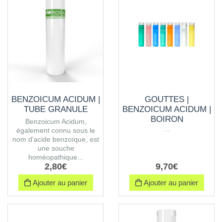
BENZOICUM ACIDUM |
GOUTTES |
TUBE GRANULE
BENZOICUM ACIDUM |
BOIRON
Benzoicum Acidum,
...
également connu sous le
nom d'acide benzoïque, est
une souche
homéopathique...
2
,
80
€
9
,
70
€
Ajouter au panier
Ajouter au panier