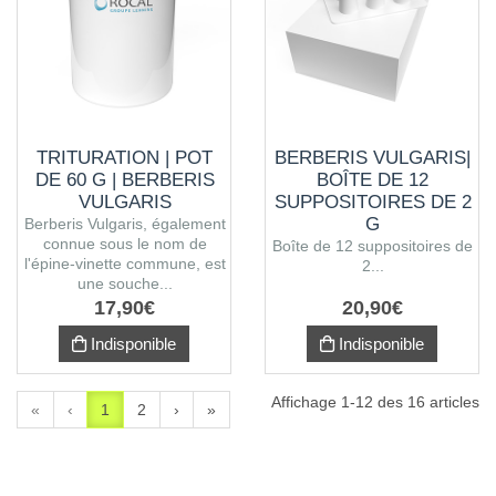
TRITURATION | POT
BERBERIS VULGARIS|
DE 60 G | BERBERIS
BOÎTE DE 12
VULGARIS
SUPPOSITOIRES DE 2
G
Berberis Vulgaris, également
connue sous le nom de
Boîte de 12 suppositoires de
l'épine-vinette commune, est
2...
une souche...
17
,
90
€
20
,
90
€
Indisponible
Indisponible
Affichage 1-12 des 16 articles
«
‹
1
2
›
»