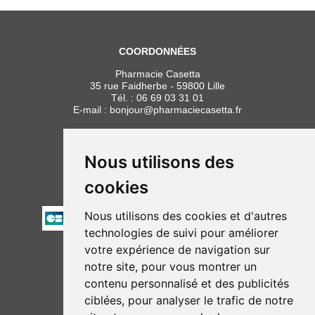
COORDONNÉES
Pharmacie Casetta
35 rue Faidherbe - 59800 Lille
Tél. :
06 69 03 31 01
E-mail :
bonjour
@
pharmaciecasetta.fr
HORAIRES
Lundi au vendredi : 8h30 à 19h30
Nous utilisons des
Samedi : 9h00 à 19h30
cookies
PAIEMENT
Nous utilisons des cookies et d'autres
technologies de suivi pour améliorer
votre expérience de navigation sur
NOUS SUIVRE
notre site, pour vous montrer un
contenu personnalisé et des publicités
ciblées, pour analyser le trafic de notre