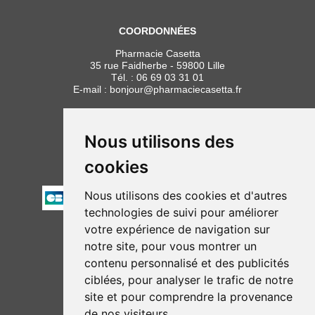
COORDONNÉES
Pharmacie Casetta
35 rue Faidherbe - 59800 Lille
Tél. :
06 69 03 31 01
E-mail :
bonjour
@
pharmaciecasetta.fr
HORAIRES
Lundi au vendredi : 8h30 à 19h30
Nous utilisons des
Samedi : 9h00 à 19h30
cookies
PAIEMENT
Nous utilisons des cookies et d'autres
technologies de suivi pour améliorer
votre expérience de navigation sur
NOUS SUIVRE
notre site, pour vous montrer un
contenu personnalisé et des publicités
ciblées, pour analyser le trafic de notre
site et pour comprendre la provenance
de nos visiteurs.