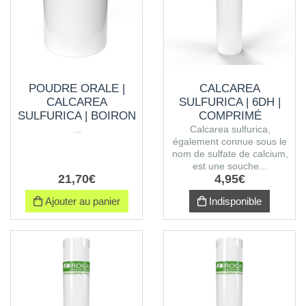
POUDRE ORALE |
CALCAREA
CALCAREA
SULFURICA | 6DH |
SULFURICA | BOIRON
COMPRIMÉ
...
Calcarea sulfurica,
également connue sous le
nom de sulfate de calcium,
est une souche...
21
,
70
€
4
,
95
€
Ajouter au panier
Indisponible