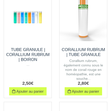
TUBE GRANULE |
CORALLIUM RUBRUM
CORALLIUM RUBRUM
| TUBE GRANULE
| BOIRON
Corallium rubrum,
...
également connu sous le
nom de corail rouge en
homéopathie, est une
souche...
2
,
50
€
2
,
80
€
Ajouter au panier
Ajouter au panier