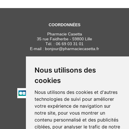
COORDONNÉES
Pharmacie Casetta
35 rue Faidherbe - 59800 Lille
Tél. :
06 69 03 31 01
E-mail :
bonjour
@
pharmaciecasetta.fr
HORAIRES
Lundi au vendredi : 8h30 à 19h30
Nous utilisons des
Samedi : 9h00 à 19h30
cookies
PAIEMENT
Nous utilisons des cookies et d'autres
technologies de suivi pour améliorer
votre expérience de navigation sur
NOUS SUIVRE
notre site, pour vous montrer un
contenu personnalisé et des publicités
ciblées, pour analyser le trafic de notre