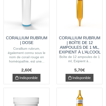
CORALLIUM RUBRUM
CORALLIUM RUBRUM
| DOSE
| BOÎTE DE 12
AMPOULES DE 1 ML,
Corallium rubrum,
EXIPIENT À L'ALCOOL
également connu sous le
Boîte de 12 ampoules de 1
nom de corail rouge en
ml, Exipient à...
homéopathie, est une...
2
,
60
€
5
,
70
€
Indisponible
Indisponible