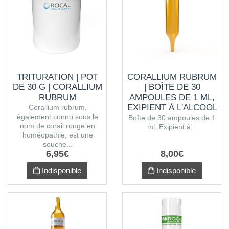
TRITURATION | POT
CORALLIUM RUBRUM
DE 30 G | CORALLIUM
| BOÎTE DE 30
RUBRUM
AMPOULES DE 1 ML,
EXIPIENT À L'ALCOOL
Corallium rubrum,
également connu sous le
Boîte de 30 ampoules de 1
nom de corail rouge en
ml, Exipient à...
homéopathie, est une
souche...
6
,
95
€
8
,
00
€
Indisponible
Indisponible