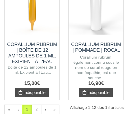
CORALLIUM RUBRUM
CORALLIUM RUBRUM
| BOÎTE DE 12
| POMMADE | ROCAL
AMPOULES DE 1 ML,
Corallium rubrum,
EXIPIENT À L'EAU
également connu sous le
PURIFIÉE
Boîte de 12 ampoules de 1
nom de corail rouge en
ml, Exipient à l'Eau...
homéopathie, est une
souche...
15
,
00
€
16
,
90
€
Indisponible
Indisponible
Affichage 1-12 des 18 articles
«
‹
1
2
›
»