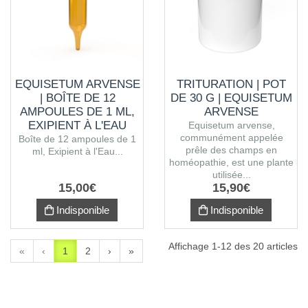
EQUISETUM ARVENSE
TRITURATION | POT
| BOÎTE DE 12
DE 30 G | EQUISETUM
AMPOULES DE 1 ML,
ARVENSE
EXIPIENT À L'EAU
Equisetum arvense,
communément appelée
PURIFIÉE
Boîte de 12 ampoules de 1
prêle des champs en
ml, Exipient à l'Eau...
homéopathie, est une plante
utilisée...
15
,
00
€
15
,
90
€
Indisponible
Indisponible
Affichage 1-12 des 20 articles
«
‹
1
2
›
»