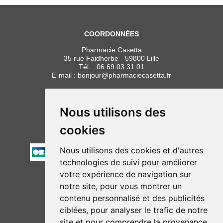
COORDONNÉES
Pharmacie Casetta
35 rue Faidherbe - 59800 Lille
Tél. :
06 69 03 31 01
E-mail :
bonjour
@
pharmaciecasetta.fr
HORAIRES
Lundi au vendredi : 8h30 à 19h30
Nous utilisons des
Samedi : 9h00 à 19h30
cookies
PAIEMENT
Nous utilisons des cookies et d'autres
technologies de suivi pour améliorer
votre expérience de navigation sur
NOUS SUIVRE
notre site, pour vous montrer un
contenu personnalisé et des publicités
ciblées, pour analyser le trafic de notre
site et pour comprendre la provenance