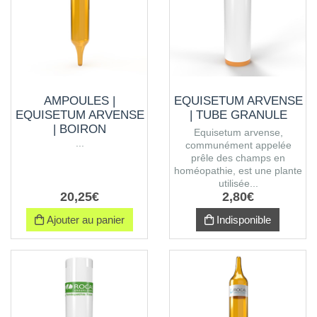
AMPOULES |
EQUISETUM ARVENSE
EQUISETUM ARVENSE
| TUBE GRANULE
| BOIRON
Equisetum arvense,
...
communément appelée
prêle des champs en
homéopathie, est une plante
utilisée...
20
,
25
€
2
,
80
€
Ajouter au panier
Indisponible