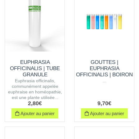
EUPHRASIA
GOUTTES |
OFFICINALIS | TUBE
EUPHRASIA
GRANULE
OFFICINALIS | BOIRON
Euphrasia officinalis,
...
communément appelée
euphraise en homéopathie,
est une plante utilisée...
2
,
80
€
9
,
70
€
Ajouter au panier
Ajouter au panier