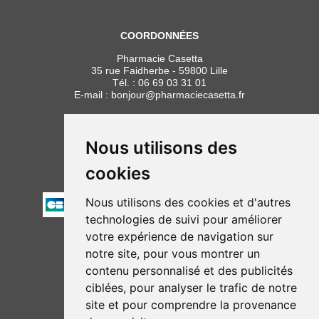
COORDONNÉES
Pharmacie Casetta
35 rue Faidherbe - 59800 Lille
Tél. :
06 69 03 31 01
E-mail :
bonjour
@
pharmaciecasetta.fr
HORAIRES
Lundi au vendredi : 8h30 à 19h30
Nous utilisons des
Samedi : 9h00 à 19h30
cookies
PAIEMENT
Nous utilisons des cookies et d'autres
technologies de suivi pour améliorer
votre expérience de navigation sur
NOUS SUIVRE
notre site, pour vous montrer un
contenu personnalisé et des publicités
ciblées, pour analyser le trafic de notre
site et pour comprendre la provenance