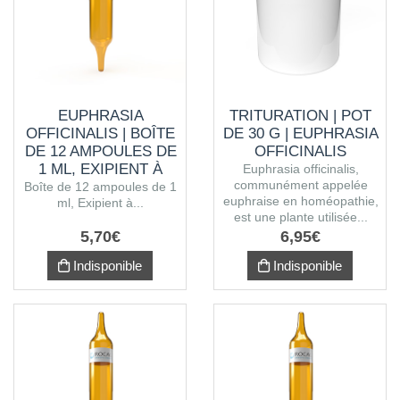
EUPHRASIA
TRITURATION | POT
OFFICINALIS | BOÎTE
DE 30 G | EUPHRASIA
DE 12 AMPOULES DE
OFFICINALIS
1 ML, EXIPIENT À
Euphrasia officinalis,
communément appelée
L'ALCOOL
Boîte de 12 ampoules de 1
euphraise en homéopathie,
ml, Exipient à...
est une plante utilisée...
5
,
70
€
6
,
95
€
Indisponible
Indisponible