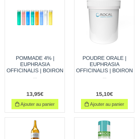
POMMADE 4% |
POUDRE ORALE |
EUPHRASIA
EUPHRASIA
OFFICINALIS | BOIRON
OFFICINALIS | BOIRON
...
...
13
,
95
€
15
,
10
€
Ajouter au panier
Ajouter au panier