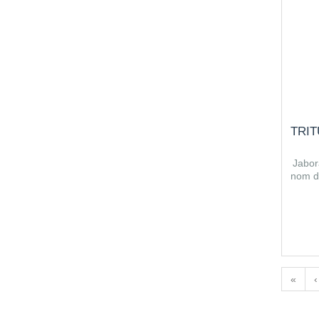
22CH
23CH
24CH
25CH
26CH
27CH
28CH
TRIT
29CH
Jabor
30CH
nom de
«
‹