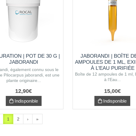
URATION | POT DE 30 G |
JABORANDI | BOÎTE D
JABORANDI
AMPOULES DE 1 ML, EXI
À L'EAU PURIFIÉE
andi, également connu sous le
Boîte de 12 ampoules de 1 ml, 
 Pilocarpus jaborandi, est une
à l'Eau...
plante originaire...
12
,
90
€
15
,
00
€
Indisponible
Indisponible
1
2
›
»