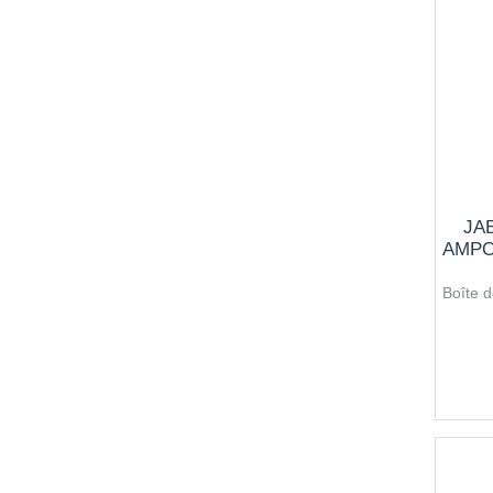
6CH
7CH
8CH
9CH
10CH
11CH
12CH
JA
13CH
AMPO
14CH
15CH
Boîte d
16CH
17CH
18CH
19CH
20CH
21CH