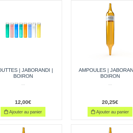
UTTES | JABORANDI |
AMPOULES | JABORAND
BOIRON
BOIRON
...
...
12
,
00
€
20
,
25
€
Ajouter au panier
Ajouter au panier