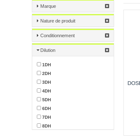
Marque
Nature de produit
Conditionnement
Dilution
1DH
2DH
3DH
DOSE
4DH
5DH
6DH
7DH
8DH
9DH