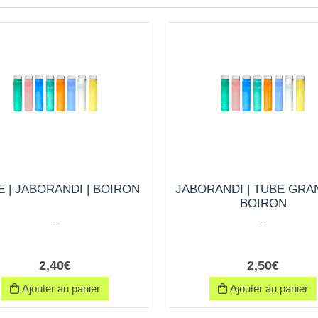
 | JABORANDI | BOIRON
JABORANDI | TUBE GRAN
BOIRON
...
...
2
,
40
€
2
,
50
€
Ajouter au panier
Ajouter au panier