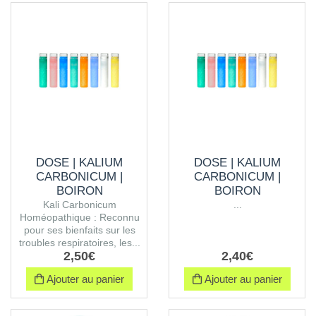
DOSE | KALIUM
DOSE | KALIUM
CARBONICUM |
CARBONICUM |
BOIRON
BOIRON
Kali Carbonicum
...
Homéopathique : Reconnu
pour ses bienfaits sur les
troubles respiratoires, les...
2
,
50
€
2
,
40
€
Ajouter au panier
Ajouter au panier