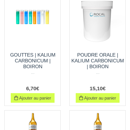
GOUTTES | KALIUM
POUDRE ORALE |
CARBONICUM |
KALIUM CARBONICUM
BOIRON
| BOIRON
...
...
6
,
70
€
15
,
10
€
Ajouter au panier
Ajouter au panier