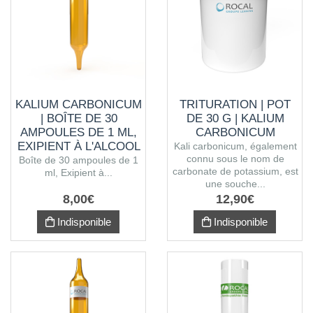
KALIUM CARBONICUM
TRITURATION | POT
| BOÎTE DE 30
DE 30 G | KALIUM
AMPOULES DE 1 ML,
CARBONICUM
EXIPIENT À L'ALCOOL
Kali carbonicum, également
connu sous le nom de
Boîte de 30 ampoules de 1
carbonate de potassium, est
ml, Exipient à...
une souche...
8
,
00
€
12
,
90
€
Indisponible
Indisponible