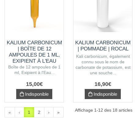
KALIUM CARBONICUM
KALIUM CARBONICUM
| BOÎTE DE 12
| POMMADE | ROCAL
AMPOULES DE 1 ML,
Kali carbonicum, également
EXIPIENT À L'EAU
connu sous le nom de
PURIFIÉE
Boîte de 12 ampoules de 1
carbonate de potassium, est
ml, Exipient à l'Eau...
une souche...
15
,
00
€
16
,
90
€
Indisponible
Indisponible
Affichage 1-12 des 18 articles
«
‹
1
2
›
»