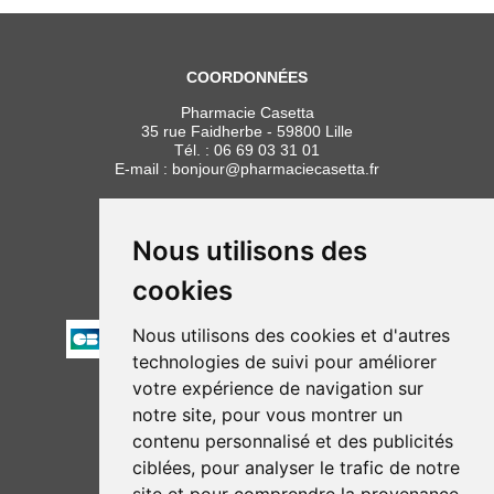
COORDONNÉES
Pharmacie Casetta
35 rue Faidherbe - 59800 Lille
Tél. :
06 69 03 31 01
E-mail :
bonjour
@
pharmaciecasetta.fr
HORAIRES
Lundi au vendredi : 8h30 à 19h30
Nous utilisons des
Samedi : 9h00 à 19h30
cookies
PAIEMENT
Nous utilisons des cookies et d'autres
technologies de suivi pour améliorer
votre expérience de navigation sur
NOUS SUIVRE
notre site, pour vous montrer un
contenu personnalisé et des publicités
ciblées, pour analyser le trafic de notre