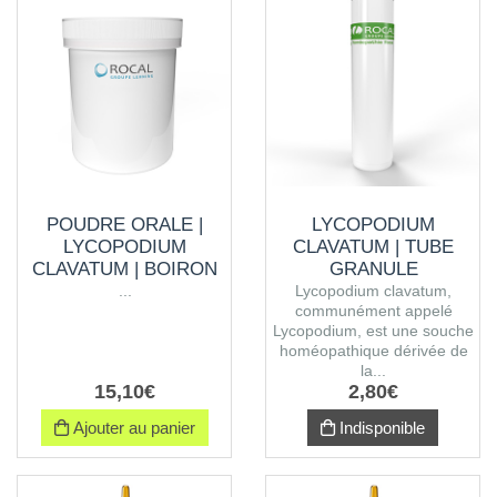
POUDRE ORALE |
LYCOPODIUM
LYCOPODIUM
CLAVATUM | TUBE
CLAVATUM | BOIRON
GRANULE
...
Lycopodium clavatum,
communément appelé
Lycopodium, est une souche
homéopathique dérivée de
la...
15
,
10
€
2
,
80
€
Ajouter au panier
Indisponible