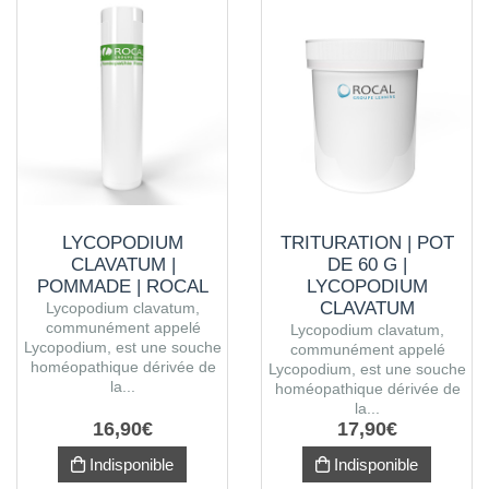
LYCOPODIUM
TRITURATION | POT
CLAVATUM |
DE 60 G |
POMMADE | ROCAL
LYCOPODIUM
CLAVATUM
Lycopodium clavatum,
communément appelé
Lycopodium clavatum,
Lycopodium, est une souche
communément appelé
homéopathique dérivée de
Lycopodium, est une souche
la...
homéopathique dérivée de
la...
16
,
90
€
17
,
90
€
Indisponible
Indisponible