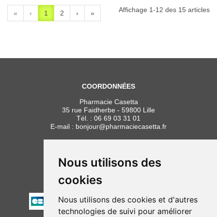
Affichage 1-12 des 15 articles
«
‹
1
2
›
»
COORDONNÉES
Pharmacie Casetta
35 rue Faidherbe - 59800 Lille
Tél. :
06 69 03 31 01
E-mail :
bonjour
@
pharmaciecasetta.fr
HORAIRES
Lundi au vendredi : 8h30 à 19h30
Nous utilisons des
Samedi : 9h00 à 19h30
cookies
PAIEMENT
Nous utilisons des cookies et d'autres
technologies de suivi pour améliorer