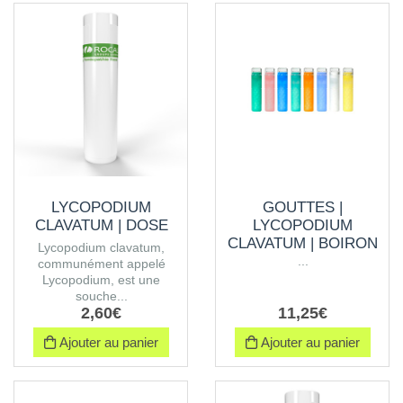
LYCOPODIUM
GOUTTES |
CLAVATUM | DOSE
LYCOPODIUM
CLAVATUM | BOIRON
Lycopodium clavatum,
...
communément appelé
Lycopodium, est une
souche...
2
,
60
€
11
,
25
€
Ajouter au panier
Ajouter au panier