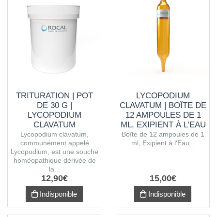
TRITURATION | POT
LYCOPODIUM
DE 30 G |
CLAVATUM | BOÎTE DE
LYCOPODIUM
12 AMPOULES DE 1
CLAVATUM
ML, EXIPIENT À L'EAU
PURIFIÉE
Lycopodium clavatum,
Boîte de 12 ampoules de 1
communément appelé
ml, Exipient à l'Eau...
Lycopodium, est une souche
homéopathique dérivée de
la...
12
,
90
€
15
,
00
€
Indisponible
Indisponible