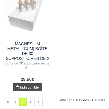
MAGNESIUM
METALLICUM| BOÎTE
DE 30
SUPPOSITOIRES DE 2
G
Boîte de 30 suppositoires de
2...
28
,
50
€
Indisponible
Affichage 1-11 des 11 articles
«
‹
1
›
»