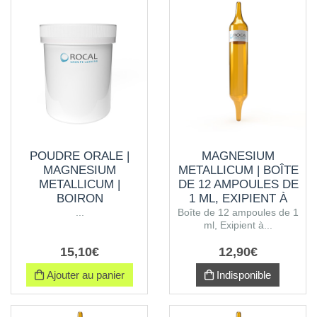
POUDRE ORALE |
MAGNESIUM
MAGNESIUM
METALLICUM | BOÎTE
METALLICUM |
DE 12 AMPOULES DE
BOIRON
1 ML, EXIPIENT À
L'ALCOOL
...
Boîte de 12 ampoules de 1
ml, Exipient à...
15
,
10
€
12
,
90
€
Ajouter au panier
Indisponible