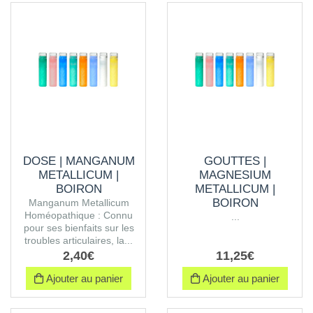
DOSE | MANGANUM
GOUTTES |
METALLICUM |
MAGNESIUM
BOIRON
METALLICUM |
BOIRON
Manganum Metallicum
Homéopathique : Connu
...
pour ses bienfaits sur les
troubles articulaires, la...
2
,
40
€
11
,
25
€
Ajouter au panier
Ajouter au panier