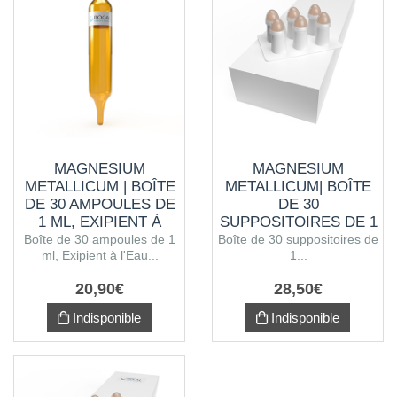
MAGNESIUM
MAGNESIUM
METALLICUM | BOÎTE
METALLICUM| BOÎTE
DE 30 AMPOULES DE
DE 30
1 ML, EXIPIENT À
SUPPOSITOIRES DE 1
L'EAU PURIFIÉE
G
Boîte de 30 ampoules de 1
Boîte de 30 suppositoires de
ml, Exipient à l'Eau...
1...
20
,
90
€
28
,
50
€
Indisponible
Indisponible