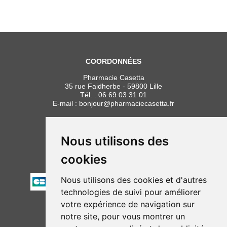
COORDONNÉES
Pharmacie Casetta
35 rue Faidherbe - 59800 Lille
Tél. :
06 69 03 31 01
E-mail :
bonjour
@
pharmaciecasetta.fr
HORAIRES
Lundi au vendredi : 8h30 à 19h30
Nous utilisons des
Samedi : 9h00 à 19h30
cookies
PAIEMENT
Nous utilisons des cookies et d'autres
technologies de suivi pour améliorer
votre expérience de navigation sur
NOUS SUIVRE
notre site, pour vous montrer un